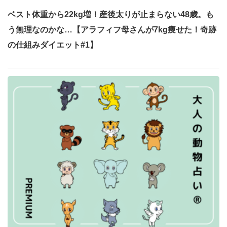
ベスト体重から22kg増！産後太りが止まらない48歳。も
う無理なのかな…【アラフィフ母さんが7kg痩せた！奇跡
の仕組みダイエット#1】