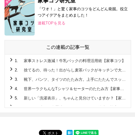
家事コツ研究室
「ワオ！」と驚く家事のコツをどんどん発掘。役立
つアイデアをまとめました！
連載TOPを見る
この連載の記事一覧
1.
家事ストレス激減！牛乳パックの料理活用術【家事コツ】
2.
捨てるの、待った！出がらし麦茶パックがキッチンで大活躍♪
3.
靴下、パンツ、タイツのたたみ方。上手にたたんでスッキリ収納！【家事コツ】
4.
世界一ラクちんなTシャツ＆セーターのたたみ方【家事コツ】
5.
新しい「洗濯表示」、ちゃんと見分けていますか？【家事コツ】
6.
こんなに違う！食器洗いはタワーすすぎで節水＆効率に驚きの差が！！【家事コツ】
7.
1分で完成☆ペットボトル活用でアウトドアでも活躍する “アレ”を作ってみた！【家事コツ】
8.
玉ねぎのみじん切り。手早く粒揃いに切るには？【家事コツ】