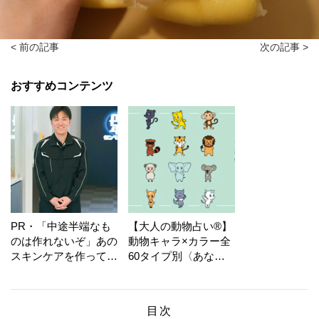
< 前の記事
次の記事 >
おすすめコンテンツ
PR・「中途半端なも
【大人の動物占い®】
のは作れないぞ」あの
動物キャラ×カラー全
スキンケアを作ってい
60タイプ別〈あなた
る工場の舞台裏！
の運勢〉は？
目次