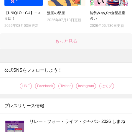
24.
シャツについた口紅汚れ。一番ラクに落ちるのはどの方法？
【UNIQLO・GU】ニス
漫画の部屋
能勢みやびの金星星座
25.
種が出てこない！サラダにぴったりのトマトの切り方
タ店！
占い
2026年07月13日更新
26.
「折りたたみレタス」で具がこぼれない極厚サンドイッチの出来上がり！
2026年08月03日更新
2026年06月30日更新
27.
果汁がガッツリ2倍しぼれる！レモンの切り方はこれだ！！
もっと見る
28.
〇〇するだけでグレープフルーツの硬い皮がつるんとむけた！【やってみた】
29.
なす料理が【事前レンチン】で、時短・節約・ヘルシーに！【やってみた】
30.
たった2分放置で！？お店の【焼き立てクロワッサン】が味わえる【やってみた】
31.
なすは余ったらすぐに【まるごと冷凍】が正解？！〈やってみた〉
公式SNSをフォローしよう！
32.
【レモンのワックス】がきれいに落とせる簡単ワザ！〈やってみた〉
LINE
Facebook
Twitter
instagram
はてブ
33.
伸びない＆固まらない！「そうめん弁当」をおいしく作るコツ【やってみた】
34.
【丸ごと冷凍！】キウイの皮ツルン、シャリシャリ食感がおいしい保存方法［やってみた］
プレスリリース情報
35.
【グラスに生けるだけ!?】オクラを長持ちさせる超効果的な方法［やってみた］
36.
【知っておくと便利！】カップ焼きそばは水で作れる！＜やってみた＞
リレー・フォー・ライフ・ジャパン 2026 しまね
37.
【将棋の駒大が正解!?】しょうがは冷凍すると格段に使いやすく！〈やってみた〉