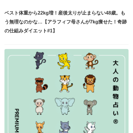
ベスト体重から22kg増！産後太りが止まらない48歳。も
う無理なのかな…【アラフィフ母さんが7kg痩せた！奇跡
の仕組みダイエット#1】