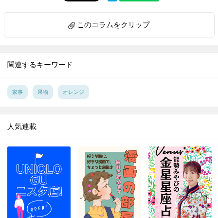
9.
ゴム通しは安全ピンが最強説を検証【家事コツ】
10.
料理上手がやっているアルミホイル活用の裏ワザ４選【家事コツ】
このコラムをクリップ
11.
重曹＋アレで激ラク！ガスコンロのこびりつきが気持ちいいほど落ちる【家事コツ】
12.
｢お弁当の詰め方｣成功の決め手は、ごはんに○○を作ること！【家事コツ】
13.
重曹＋アルミホイルの威力！シルバーアクセの黒ずみが一瞬で…!！ 【家事コツ】
関連するキーワード
14.
サンドイッチの切り方。包丁とキッチンばさみで比べてみた【家事コツ】
15.
捨てる前に！ストッキングを掃除に活用♪重曹プラスで靴のニオイ消しにも【家事コツ】
家事
果物
オレンジ
16.
復活せよ！セーターの伸びた袖口を元に戻す裏ワザを試してみた
17.
100均スポンジで毛玉がポロポロ取れる!?を試してみた
人気連載
18.
コスト０円！ほうれん草を長持ちさせる意外な方法
19.
汚れがごっそりとれる！ブロッコリーの洗い方
20.
電子レンジで豆腐の水切り進化版！時短と食感をいいとこ取り
21.
それ、ムダ！？野菜の「本当はしなくていいこと」3選
22.
『マツコの知らない世界』で紹介された「最強のゆで卵」を作ってみてわかったこととは？
23.
綿100％ワイシャツの洗濯、一番シワができにくい洗濯ネットはどれ？