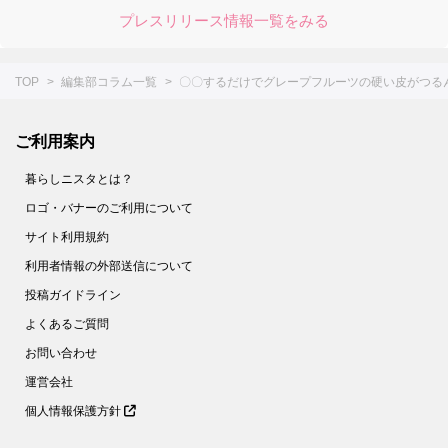
プレスリリース情報一覧をみる
53.
1分ですぐおいしい！【にんじんスティック】の作り方＜やってみた＞
54.
まるで高級ホテル！【美しすぎる目玉焼き】を作ってみた
TOP
編集部コラム一覧
〇〇するだけでグレープフルーツの硬い皮がつる
55.
【○○に浸けるだけ！】鶏むね肉が驚くほどしっとりする方法。＜やってみた＞
56.
缶詰みたいにツルツル。【みかんの薄皮】があっという間にむける裏ワザがあった！
ご利用案内
57.
家庭でもできた！【パラパラチャーハン】レシピ２選。ウン、これはお店の味♪
58.
花粉症対策にも！【野菜の塩ヨーグルト漬け】は超簡単でメチャうま♡
暮らしニスタとは？
59.
さらば！ボロボロゆで卵【お酢】を入れてゆでれば、殻がツルン♪
ロゴ・バナーのご利用について
サイト利用規約
60.
簡単な裏ワザ２つで【もやし炒め】がお店のようなシャキシャキ食感に！
利用者情報の外部送信について
61.
【節約＆時短】煮卵を１個から作る裏ワザとは!?〈やってみた〉
投稿ガイドライン
62.
【キャベツのせん切り】は○○少々で、みずみずしさキープ！ 〈やってみた〉
よくあるご質問
63.
卵１個でホテルの朝食級！【ふわとろオムレツ】を作ってみた
お問い合わせ
64.
捨てちゃダメ！麦茶パックで掃除が面倒なあの場所がラクにきれいに【家事コツ】
運営会社
65.
＋○○で！もやし炒めがベチャッとしない絶妙食感になるコツとは？【家事コツ】
個人情報保護方針
66.
乾燥パスタ＋○○で焼きそばが作れる！？【やってみた】