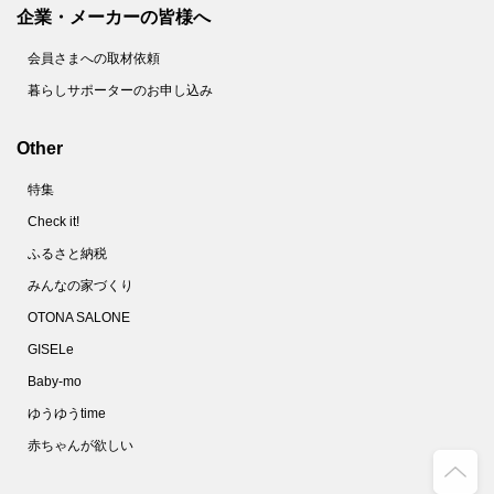
67.
これでゆで卵の黄身が真ん中に！驚くほど簡単なコツとは？【やってみた】
企業・メーカーの皆様へ
68.
10分で完成！フランスパンでメロンパンを作ってみた
会員さまへの取材依頼
69.
使い捨てマスクは洗える！不織布の専門家がオススメする洗い方とは？
暮らしサポーターのお申し込み
70.
家政夫のミタゾノ直伝！「除菌シート」の作り方【やってみた】
71.
ズボラのほっとけゆで卵。タイマーも氷水も不要です！【家事コツ】
Other
72.
しっとりジューシ～♪絶品「豚鶏そぼろ」使いまわしで頑張らないおうちごはん
特集
73.
ベーキングパウダーもイーストも不要！SNSで話題のイギリス風パンケーキを作ってみた
Check it!
74.
マスクのすき間を減らしフィット感を上げる！2つの簡単なコツとは？
ふるさと納税
75.
最速５分！ゴムも不要！「Ｔシャツ切るだけ簡単マスク」を作ってみた
みんなの家づくり
76.
100均の水切りネットってこんなに使えるの!?キッチンでの目ウロコ活用術
OTONA SALONE
77.
警視庁推薦！マスクをつけてもメガネが曇らない方法【やってみた】
GISELe
Baby-mo
78.
放っておくだけでスニーカーが真っ白になる驚きの方法とは？【やってみた】
ゆうゆうtime
79.
しつこいシール跡が一瞬で消えた！こんなにカンタンだったシール剥がし【家事コツ】
赤ちゃんが欲しい
80.
「ウタマロ」漬けって効果あり!?ガスコンロのベトベト五徳を洗ってみた！
81.
今年こそ大葉を長持ちさせる保存法をマスター！簡単でおすすめの方法はコレ