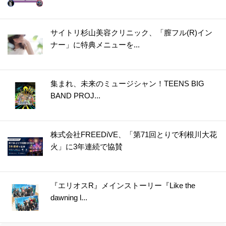
38.
うそ？こんなに違うの！？普通のもやし炒めが高級中華の味になる“ひと手間”とは？
39.
【お弁当にも◎】秋の味覚の梨は〇〇〇に浸けると変色しない！〈やってみた〉
サイトリ杉山美容クリニック、「膣フル(R)イン
40.
カイワレ大根の種ガラは【丸ごと水洗い】でスッキリきれいに！＜やってみた＞
ナー」に特典メニューを...
41.
【運動会のお弁当に】めちゃ簡単！ウインナー飾り切り4選＜作ってみた＞
42.
レタスが30日間以上シャキシャキのまま！たった2つのコツで保存期間が延びる
43.
アボカドは丸ごと冷凍するのが正解！？丸ごと、半割り、カットで比べてみた
集まれ、未来のミュージシャン！TEENS BIG
BAND PROJ...
44.
○○入れるだけ！インスタント麺がモッチモチの生麺みたい！？＜やってみた＞
45.
冷しゃぶが驚きのやわらかさになる2つのコツ！＜やってみた＞
46.
まるでお店で買ったみたい！【凍らすだけで簡単＆キレイ】にロールパンに切り込みを入れられる＜やってみた＞
株式会社FREEDiVE、「第71回とりで利根川大花
47.
【お弁当悩みを解決！】5分で完成！レンチンすき間パスタ♪＜やってみた＞
火」に3年連続で協賛
48.
チューブわさびに【○○を混ぜる】と“生わさび”に大変身！＜やってみた＞
49.
【しょうが×○○】で皮むき＆すりおろしもラクラク♪＜やってみた＞
『エリオスR』メインストーリー『Like the
50.
【〇〇水で下ゆですると…】大根の煮物をやわらか＆味しみしみに仕上げる裏ワザ＜やってみた＞
dawning l...
51.
シュウマイの基本の作り方＆人気レシピ8選。レンジでも！【作ってみた】
52.
失敗なし！「だし巻き卵」を作るコツ。おすすめアレンジシピもご紹介