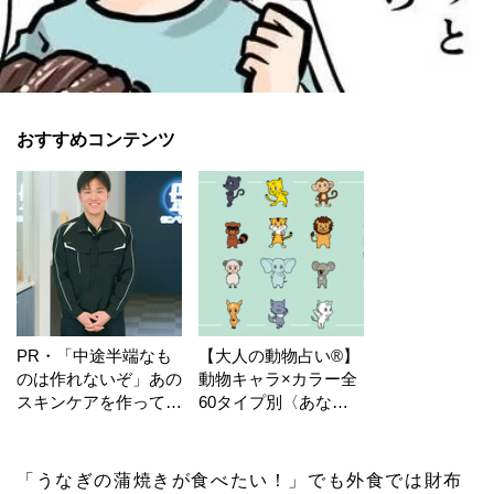
おすすめコンテンツ
PR・「中途半端なも
【大人の動物占い®】
のは作れないぞ」あの
動物キャラ×カラー全
スキンケアを作ってい
60タイプ別〈あなた
る工場の舞台裏！
の運勢〉は？
「うなぎの蒲焼きが食べたい！」でも外食では財布