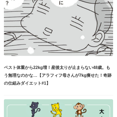
ベスト体重から22kg増！産後太りが止まらない48歳。も
う無理なのかな…【アラフィフ母さんが7kg痩せた！奇跡
の仕組みダイエット#1】