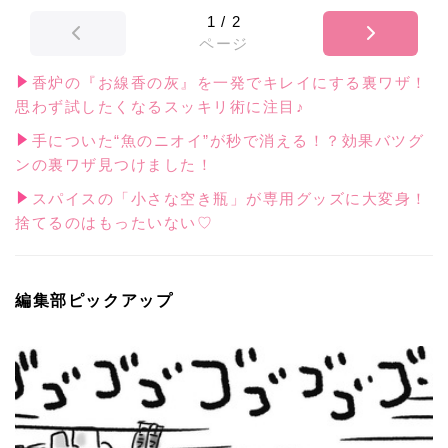
1
/
2
ページ
香炉の『お線香の灰』を一発でキレイにする裏ワザ！
思わず試したくなるスッキリ術に注目♪
手についた“魚のニオイ”が秒で消える！？効果バツグ
ンの裏ワザ見つけました！
スパイスの「小さな空き瓶」が専用グッズに大変身！
捨てるのはもったいない♡
編集部ピックアップ