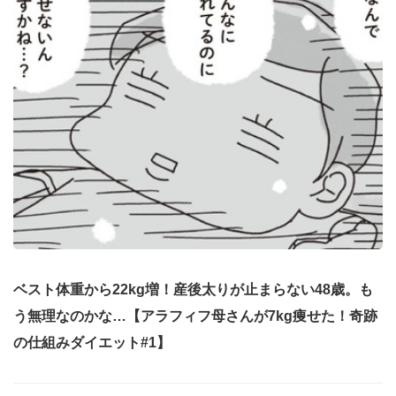
ベスト体重から22kg増！産後太りが止まらない48歳。も
う無理なのかな…【アラフィフ母さんが7kg痩せた！奇跡
の仕組みダイエット#1】