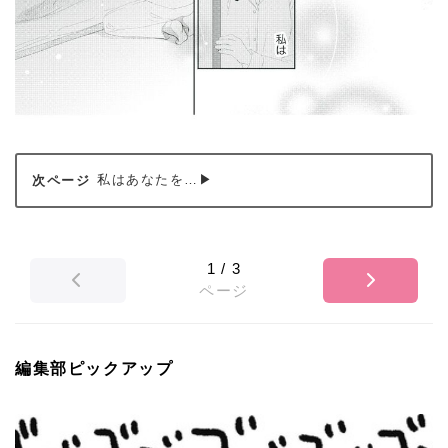
私はあなたを…▶
1
/
3
ページ
編集部ピックアップ