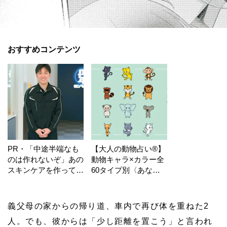
おすすめコンテンツ
PR・「中途半端なも
【大人の動物占い®】
のは作れないぞ」あの
動物キャラ×カラー全
スキンケアを作ってい
60タイプ別〈あなた
る工場の舞台裏！
の運勢〉は？
義父母の家からの帰り道、車内で再び体を重ねた2
人。でも、彼からは「少し距離を置こう」と言われ