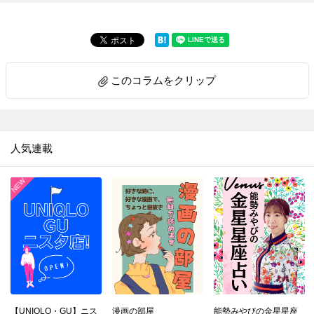
このコラムをクリップ
人気連載
【UNIQLO・GU】ニス
漫画の部屋
能勢みやびの金星星座