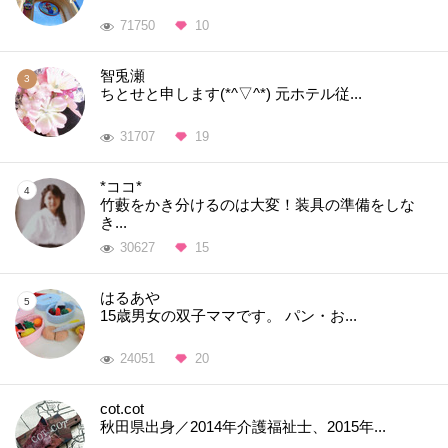
71750
10
智兎瀬
ちとせと申します(*^▽^*) 元ホテル従...
31707
19
*ココ*
竹藪をかき分けるのは大変！装具の準備をしな
き...
30627
15
はるあや
15歳男女の双子ママです。 パン・お...
24051
20
cot.cot
秋田県出身／2014年介護福祉士、2015年...