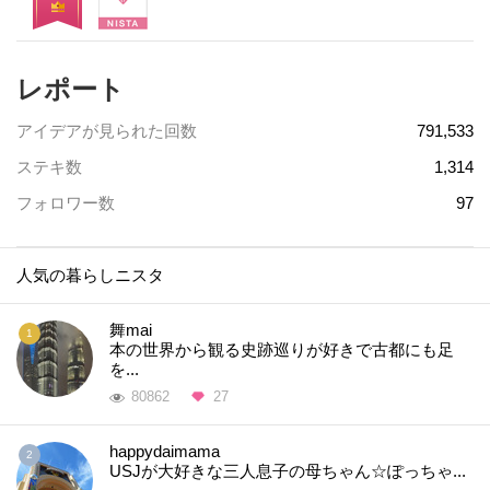
レポート
アイデアが見られた回数
791,533
ステキ数
1,314
フォロワー数
97
人気の暮らしニスタ
舞mai
本の世界から観る史跡巡りが好きで古都にも足
を...
80862
27
happydaimama
USJが大好きな三人息子の母ちゃん☆ぽっちゃ...