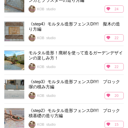
ンガとプラスターの造り方編
KOB_studio
24
《step4》モルタル造形フェンスDIY! 擬木の造
り方編
KOB_studio
22
モルタル造形！廃材を使って造るガーデンデザイ
ンの楽しみ方！
KOB_studio
22
《step3》モルタル造形フェンスDIY! ブロック
塀の積み方編
KOB_studio
20
《step2》モルタル造形フェンスDIY! ブロック
積基礎の造り方編
KOB_studio
15