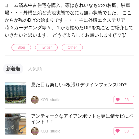
ォーム済み中古住宅を購入、家はきれいなもののお庭、駐車
場・・・外構は殆ど荒地状態でなにも無い状態でした。 ここ
からが私のDIYの始まりです・・・ 主に外構エクステリア
時々ガーデニング等々、１から始めたDIYを丸ごとご紹介して
いきたいと思います。 どうぞよろしくお願いします(*'▽')/
Blog
Twitter
Other
新着順
人気順
見た目も楽しい♪板張りデザインフェンスDIY!!
KOB_studio
28
アンティークなアイアンポットを更に錆サビにペ
イント！！
KOB_studio
30