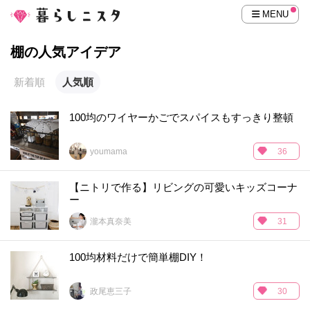
MENU
棚の人気アイデア
新着順
人気順
100均のワイヤーかごでスパイスもすっきり整頓
youmama
36
【ニトリで作る】リビングの可愛いキッズコーナ
ー
瀧本真奈美
31
100均材料だけで簡単棚DIY！
政尾恵三子
30