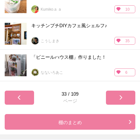
Kumiko.a_a
10
キッチンプチDIYカフェ風シェルフ♪
こうしまき
35
「ビニールハウス棚」作りました！
なないろあこ
6
33
/
109
ページ
棚のまとめ