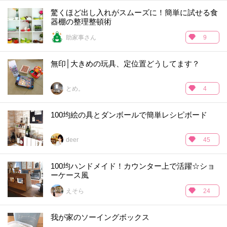
驚くほど出し入れがスムーズに！簡単に試せる食
器棚の整理整頓術
助家事さん
9
無印│大きめの玩具、定位置どうしてます？
とめ。
4
100均絵の具とダンボールで簡単レシピボード
deer
45
100均ハンドメイド！カウンター上で活躍☆ショ
ーケース風
えそら
24
我が家のソーイングボックス