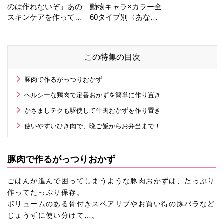
のは作れないぞ」あの
動物キャラ×カラー全
スキンケアを作ってい
60タイプ別〈あなた
る工場の舞台裏！
の運勢〉は？
この特集の目次
豚肉で作るがっつりおかず
ヘルシーな鶏肉で定番おかずを簡単に作り置き
かさましテクも駆使して牛肉おかずを作り置き
使いやすいひき肉で、晩ご飯からお弁当まで！
豚肉で作るがっつりおかず
ごはんが進んで困ってしまうような豚肉おかずは、たっぷり
作ってたっぷり保存。
ボリュームのある骨付きスペアリブやお買い得の豚バラなど
じょうずに使い分けて…。