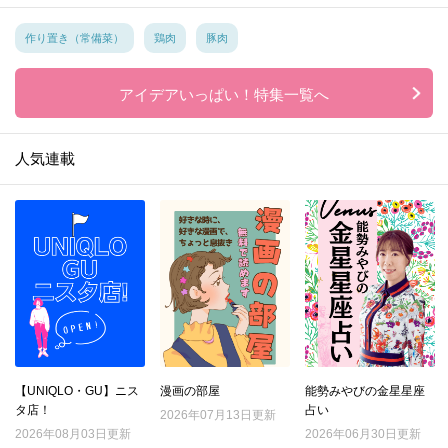
作り置き（常備菜）
鶏肉
豚肉
アイデアいっぱい！特集一覧へ
人気連載
【UNIQLO・GU】ニス
漫画の部屋
能勢みやびの金星星座
タ店！
占い
2026年07月13日更新
2026年08月03日更新
2026年06月30日更新