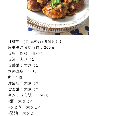
【材料 （直径約5㎝ 8個分）】
豚モモこま切れ肉：200ｇ
☆塩・胡椒：各少々
☆酒：大さじ1
☆醤油：大さじ1
木綿豆腐：1/3丁
卵：1個
片栗粉：大さじ3
ごま油：大さじ2
キムチ（市販）：50ｇ
♦酒：大さじ2
♦さとう：大さじ2
♦醤油：大さじ1