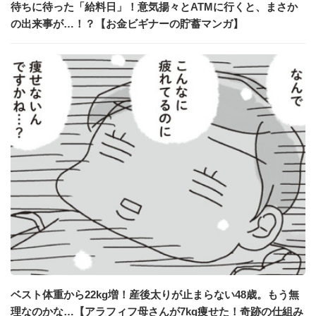
待ちに待った「給料日」！意気揚々とATMに行くと、まさか
の出来事が…！？【お金ビギナーの貯蓄マンガ】
ベスト体重から22kg増！産後太りが止まらない48歳。もう無
理なのかな…【アラフィフ母さんが7kg痩せた！奇跡の仕組み