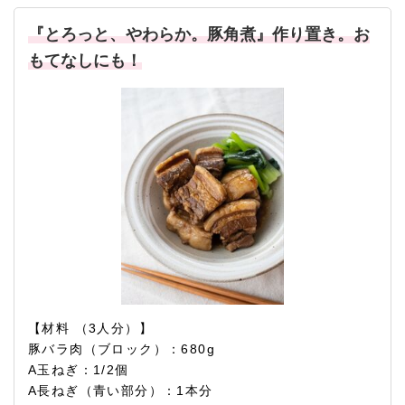
『とろっと、やわらか。豚角煮』作り置き。お
もてなしにも！
【材料 （3人分）】
豚バラ肉（ブロック）：680g
A玉ねぎ：1/2個
A長ねぎ（青い部分）：1本分