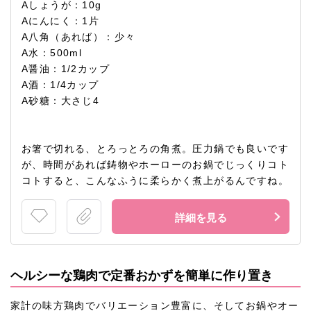
Aしょうが：10g
Aにんにく：1片
A八角（あれば）：少々
A水：500ml
A醤油：1/2カップ
A酒：1/4カップ
A砂糖：大さじ4
お箸で切れる、とろっとろの角煮。圧力鍋でも良いです
が、時間があれば鋳物やホーローのお鍋でじっくりコト
コトすると、こんなふうに柔らかく煮上がるんですね。
詳細を見る
ヘルシーな鶏肉で定番おかずを簡単に作り置き
家計の味方鶏肉でバリエーション豊富に、そしてお鍋やオー