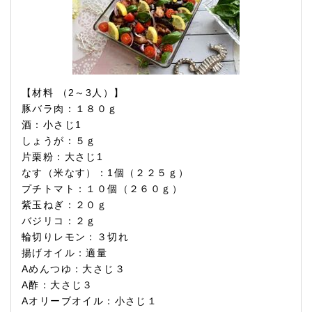
【材料 （2～3人）】
豚バラ肉：１８０ｇ
酒：小さじ1
しょうが：５ｇ
片栗粉：大さじ1
なす（米なす）：1個（２２５ｇ）
プチトマト：１０個（２６０ｇ）
紫玉ねぎ：２０ｇ
バジリコ：２ｇ
輪切りレモン：３切れ
揚げオイル：適量
Aめんつゆ：大さじ３
A酢：大さじ３
Aオリーブオイル：小さじ１