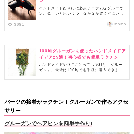
ン
ハンドメイド好きには必須アイテムなグルーガ
ン。欲しいと思いつつ、なかなか買えずにいた
のですが100均なら迷わず買う事が出来まし
た。こちらはダイソーのグルーガンです。（他
momo
3681
の100均にもありますがこれが1番お気に入り）
コンセントがやや短めなので延長コードは必須
ですがいい仕事をしてくれます！アクセサ...
100均グルーガンを使ったハンドメイドア
イデア25選！初心者でも簡単ラクチン
ハンドメイドやDIYにとっても便利な「グルー
ガン」。最近は100均でも手軽に購入できます
が、「どうやって使うの？」「どんなときに使
えるの？」など、ギモンも色々ありますよね。
そこで、今回は、グルーガンの使い方から、イ
ンテリア雑貨やアクセサリーなどの手作りアイ
デアまでをご紹介します！ グルーガンが...
パーツの接着がラクチン！グルーガンで作るアクセ
サリー
グルーガンでヘアピンを簡単手作り!