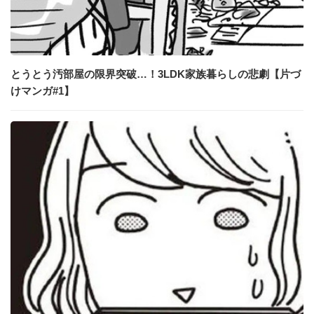
とうとう汚部屋の限界突破…！3LDK家族暮らしの悲劇【片づ
けマンガ#1】