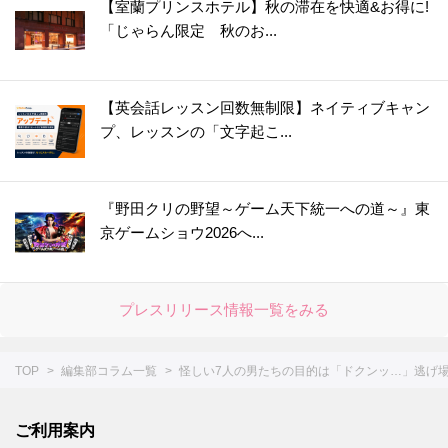
【室蘭プリンスホテル】秋の滞在を快適&お得に!
「じゃらん限定 秋のお...
【英会話レッスン回数無制限】ネイティブキャン
プ、レッスンの「文字起こ...
『野田クリの野望～ゲーム天下統一への道～』東
京ゲームショウ2026へ...
プレスリリース情報一覧をみる
TOP
編集部コラム一覧
怪しい7人の男たちの目的は「ドクンッ…」逃げ場
ご利用案内