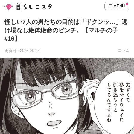
MENU
怪しい7人の男たちの目的は「ドクンッ…」逃
げ場なし絶体絶命のピンチ。【マルチの子
#16】
コラム
更新日：2026.06.17