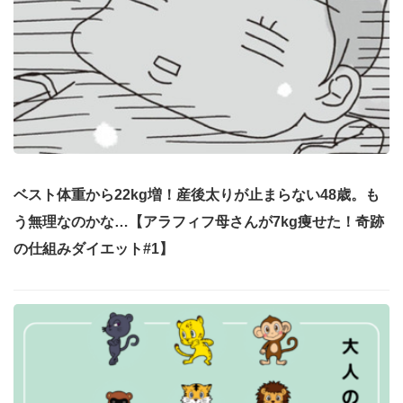
ベスト体重から22kg増！産後太りが止まらない48歳。も
う無理なのかな…【アラフィフ母さんが7kg痩せた！奇跡
の仕組みダイエット#1】