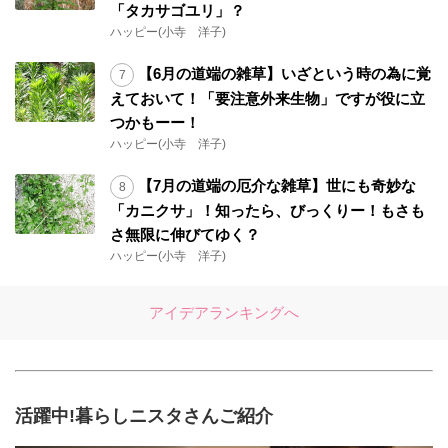
「タカサゴユリ」？
ハッピー(小寺 洋子)
【6月の道端の雑草】いざという時の為に覚
えておいて！「要注意外来生物」ですが役に立
つかもーー！
ハッピー(小寺 洋子)
【7月の道端の厄介な雑草】世にも奇妙な
「カニクサ」！知ったら、びっくりー！もさも
さ無限に伸びてゆく？
ハッピー(小寺 洋子)
アイデアランキングへ
活躍中!暮らしニスタさんご紹介