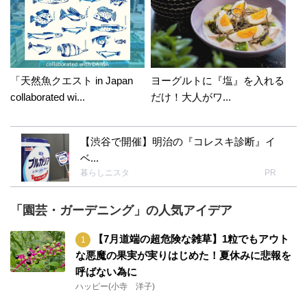
「天然魚クエスト in Japan
ヨーグルトに『塩』を入れる
collaborated wi...
だけ！大人がワ...
【渋谷で開催】明治の『コレスキ診断』イ
ベ...
暮らしニスタ
PR
「園芸・ガーデニング」の人気アイデア
【7月道端の超危険な雑草】1粒でもアウト
な悪魔の果実が実りはじめた！夏休みに悲報を
呼ばない為に
ハッピー(小寺 洋子)