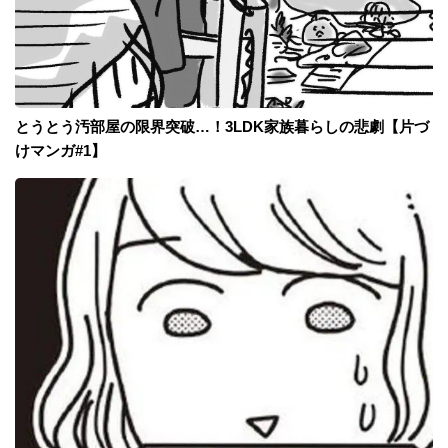
とうとう汚部屋の限界突破…！3LDK家族暮らしの悲劇【片づ
けマンガ#1】