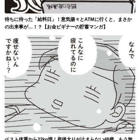
待ちに待った「給料日」！意気揚々とATMに行くと、まさか
の出来事が…！？【お金ビギナーの貯蓄マンガ】
ベスト体重から22kg増！産後太りが止まらない48歳。もう無