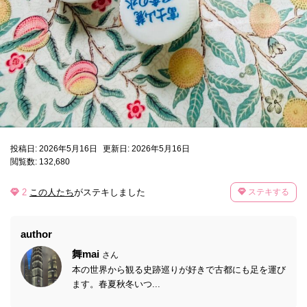
投稿日: 2026年5月16日
更新日: 2026年5月16日
閲覧数: 132,680
2
この人たち
がステキしました
ステキする
author
舞mai
さん
本の世界から観る史跡巡りが好きで古都にも足を運び
ます。春夏秋冬いつ...