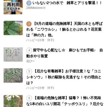
いらない2つの水で 雑草とアリを撃退！！
288Melonnn🍈
【9月の道端の危険雑草】天国の木とも呼ば
れる「ニワウルシ」！触るとかぶれる？花言葉
は「神の力」他。
ハッピー(小寺 洋子)
留守中も心配なし☆ 麻ひもでお手軽♪ 自
動水やり装置
花ぴー
【厄介な有毒雑草】お子様注意！な「コニ
シキソウ」！秋の駆除を見逃すな！その理由と
は？
ハッピー(小寺 洋子)
【道端の危険な雑草】猛毒？！怖い不気味
な1本の白いユリ開花「テッポウユリ」？厄介な