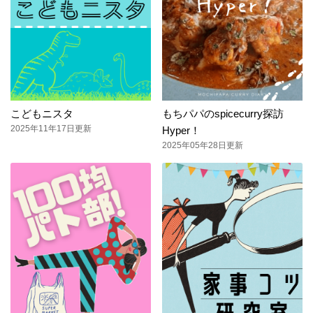
こどもニスタ
もちパパのspicecurry探訪
2025年11年17日更新
Hyper！
2025年05年28日更新