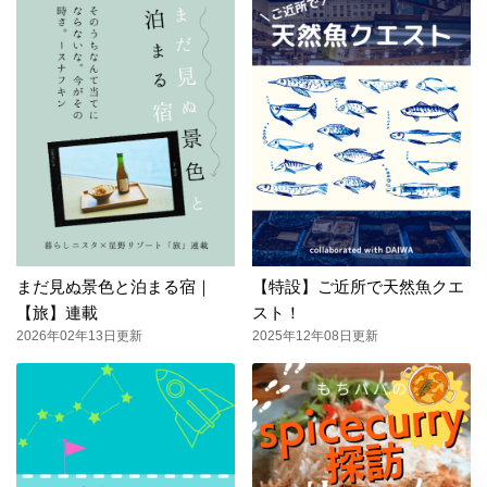
まだ見ぬ景色と泊まる宿｜
【特設】ご近所で天然魚クエ
【旅】連載
スト！
2026年02年13日更新
2025年12年08日更新