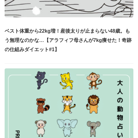
ベスト体重から22kg増！産後太りが止まらない48歳。も
う無理なのかな…【アラフィフ母さんが7kg痩せた！奇跡
の仕組みダイエット#1】