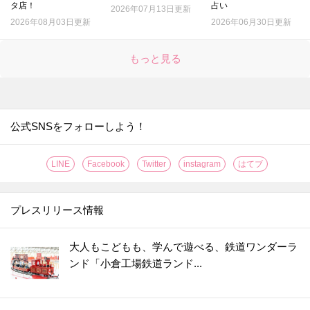
タ店！
占い
22.
2026年07月13日更新
多摩川は未来を探す場所。たくさんの「ステキ！」を見つけてほしい｜俳優・中本賢さんインタビュー
2026年08月03日更新
2026年06月30日更新
23.
「日本はゼッタイ戦争しない」はウソかホントか。池上彰さんが子どもの質問にスパッと回答
24.
〈星のおもしろさ〉ってなんだろう。天文学のプロが教える星のハナシ｜石垣島天文台・花山秀和さん
もっと見る
25.
「山を守る」ってどういうこと？"山の守人"が教える自然との心地いい関係｜仁礼会・若林武雄さん
26.
〈ゼッタイ偽札を作らせない方法〉がスゴイ！！池上彰さんが小学生に教えたい教養
27.
日本はなぜ、いくつかの過去の戦争に勝ったのか？【池上彰さんが小学生に教えたい教養】
公式SNSをフォローしよう！
28.
世界で1年間に作られた食品の何％がゴミに？【池上彰さんが小学生に教えたい教養】
29.
子どもの自尊心を下げる「夜尿症」。おねしょはいじめよりダメージが大きいって本当！？
LINE
Facebook
Twitter
instagram
はてブ
30.
おねしょは人類の進化の証！？「実は私もおねしょをしていました」｜夜尿症治療の名医・大友義之教授
31.
親が知らない、子どもが溺れる〈最も危険な場所〉とは。生存率が5倍になるマストアイテムも紹介
プレスリリース情報
32.
本当に命を守れる【子どもライフジャケット】6つの絶対条件
33.
多くの人が間違えている！海や川で、本当に命を守れる〈ライフジャケット〉2選
大人もこどもも、学んで遊べる、鉄道ワンダーラ
ンド「小倉工場鉄道ランド...
34.
人間の心の正体、いつもサカナに聞いてます〈前編〉 ｜生物学的心理学 吉田将之先生
35.
人間の心の正体、いつもサカナに聞いてます〈後編〉 まず生きる。強く生きる。よく生きる。｜生物学的心理学 吉田将之先生
36.
脳科学者が教える「子どもが幸せに生きられる3つのタネ」とは｜東北大学加齢医学研究所 瀧 靖之先生