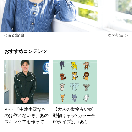
< 前の記事
次の記事 >
おすすめコンテンツ
PR・「中途半端なも
【大人の動物占い®】
のは作れないぞ」あの
動物キャラ×カラー全
スキンケアを作ってい
60タイプ別〈あなた
る工場の舞台裏！
の運勢〉は？