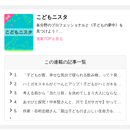
トリエ誕生
こどもニスタ
各分野のプロフェッショナルと《子どもの夢中》を
見つけよう！
Supported by…
連載TOPを見る
この連載の記事一覧
1.
「子どもが夜、幸せな気分で寝られる飲み物」って？発達脳科学者がすすめる【寝る前習慣】
2.
ハミガキスキルがぐーんとアップ！子どもがハミガキを好きになる「こどもハミガキ上手」って？
3.
考える前から「当たり前」を決めてしまう大人にならないで。哲学者が子どもに伝えたい大切なこと
4.
あそびと探究！中本賢さんと、川で【ガサガサ】やってみた！
5.
作家・谷村志穂さん「親は子どものまぶしい生命力を、ただ後ろに回って応援できるようになればいい」
6.
もったいないから買いたい！食べたい！未利用魚と規格外野菜のハナシ。
7.
作家・谷村志穂さん「親子で絵本を楽しむ時間を持てたら、きっと宝物になるはずです」