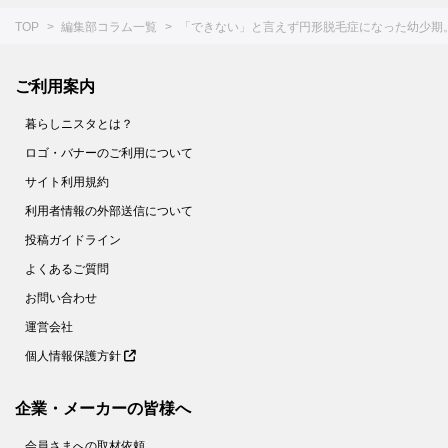
51.
体の変化をタブー視しない。スポーツで学んだ「相手を尊重すること」「自分を大切にすること」｜シドニー五輪競泳日本代表・萩原智子さん
TOP
編集部コラム一覧
「できない」と言えず円形脱毛症になった幼少期
52.
昆虫のおもしろさって何だろう？「僕がマニアックなムシの世界に引き込まれた理由」｜昆虫学者・井手竜也さん①
53.
羽のある・ナシではありません→【アリとハチの違い】正しく言えたらスゴイ！｜昆虫学者・井手竜也先生②
ご利用案内
54.
「虫離れ」は中学生頃にやってくる。大人の虫嫌いに関するおもしろい研究報告｜昆虫学者・井手竜也先生③
暮らしニスタとは？
55.
中学受験特集【前編】子どものころから『お受験』なんてかわいそう？そのイメージ、実はちょっと違います。
ロゴ・バナーのご利用について
56.
中学受験特集【中編】理系脳の最大のメリットは「生きていて楽しい」と思えること。必要なのは、自然体験や本物体験です。
サイト利用規約
57.
中学受験特集【後編】0歳～小学校中学年まで。年齢に合った学びのポイントとは
利用者情報の外部送信について
58.
鳥の言葉を解明したスゴイ研究。鳥たちは一体どんな会話をしているの？｜動物言語学者・鈴木俊貴さん
投稿ガイドライン
59.
鳥たちはこの世界をどう見ているか？それを知るために、僕は鳥になる！｜動物言語学者・鈴木俊貴さん
よくあるご質問
60.
鳥の言葉がわかるようになると、どうなるの？子どもたちに伝えたいこと｜動物言語学者・鈴木俊貴さん
お問い合わせ
61.
宇宙飛行士・野口聡一さんに聞く「子どもの夢の支え方」。親が絶対にやっちゃダメな〈最悪の指導〉とは？
運営会社
個人情報保護方針
62.
「夢を持ちなさい」と言いながら、諦めさせている大人って意外と多い。植松努さんが伝えたい〈子どもの夢の守り方〉
63.
「ちゃんとしなさい」と言われ続けた自分は、いつの間にか誰にも頼れない大人になっていた。植松努さんが伝えたい〈子どもを潰さない関わり方〉とは
企業・メーカーの皆様へ
64.
「うちの子、大丈夫かな…」と不安になったときは、「一緒に仕事をしたいと思える子に育っているか」という視点が役に立つ！【植松 努さん】
会員さまへの取材依頼