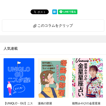
8.
子ども用ライフジャケットの正しい選び方。おすすめ商品もチェック！
9.
はあちゅうさん「子どもには失敗する権利がある。体験が宝物になる可能性を奪いたくない」
10.
『となりのトトロ』の世界を楽しもう♡子どもと作りたいおすすめレシピ2品
このコラムをクリップ
11.
「へい、らっしゃい！」気分は寿司職人！子どもが楽しめる魚さばき体験
12.
尾木ママに聞く【子どもの〈夢中〉の見つけ方】親がやるべきたった1つのことって？
13.
【メンタルが強い子】に育てるには？哲学者の回答がさすがだった！
人気連載
14.
ピカピカな歯を手に入れろ！「こどもハミガキ上手」で楽しい歯みがき習慣を
15.
自然体験で子どもの脳と心が育つ5つの理由！親子におすすめの自然遊びも
16.
「こどもハミガキ上手」でチャレンジ！ 目指せ！歯みがきマスターへの道
17.
「できない」と言えず円形脱毛症になった幼少期。子どもを目一杯ほめる大人でいたい｜料理家ヤミーさん
18.
急かさず、否定しない空間で子どもはどう変わる？リゾナーレ大阪に【レッジョ・エミリア・アプローチ】のアトリエ誕生
19.
多くの人がまだ知らない、本当の「プラスチック問題」｜環境化学者・大河内教授
20.
環境化学者・大河内教授が考える「今の子どもたちに必要なこと」
21.
今の私は、母が期待した場所にはいないけれど｜爆速レシピクリエイター およねさん
【UNIQLO・GU】ニス
漫画の部屋
能勢みやびの金星星座