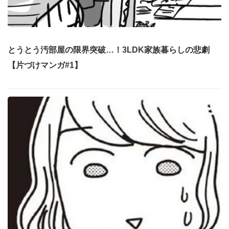
とうとう汚部屋の限界突破…！3LDK家族暮らしの悲劇
【片づけマンガ#1】