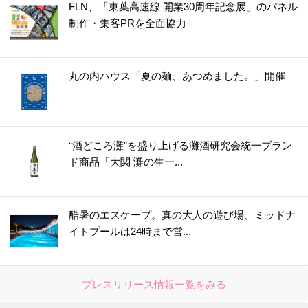
FLN、「東葉高速線 開業30周年記念展」のパネル
37.
脳科学者が教える「子ども時代にゼッタイに必要な体験」とは｜東北大学加齢医学研究所 瀧 靖之先生
制作・集客PRを全面協力
38.
【バイオプラスチック】は環境にやさしい？環境化学者・大河内教授に聞きました
39.
〈森を守る〉ってどういうこと？元気な森が増えると人が幸せになる本当の理由
丸の内ハウス「夏の麺、あつめました。」開催
40.
【世紀のモグラ戦争2024】コウベモグラ、溶岩帯の箱根にぶつかって引き続き足踏み状態。関東上陸の可能性を専門家が示唆
41.
【生き抜く力の育て方】たとえば異臭がした時、「なんの匂い？」なんてのんびり嗅いでいたら命に関わります｜動物学者 今泉忠明先生
42.
子どもがすぐ〈習い事に飽きる〉理由。「辞めたい」と言われたら親がすることは？
“酒どころ灘”を盛り上げる灘酒研究会統一ブラン
43.
子どもたちはどう生きるか。「AI時代に絶対に必要な体験」とは？哲学者と教育専門家の真面目でおもしろい話。
ド商品「大関 灘の生一...
44.
発達脳科学者が教える「子どもの脳が勉強なんかでは育たない理由」。親がやることはひとつだけ
45.
聞いたらバカにされる、恥ずかしい…。「できないことを隠す子どもたち」に共通すること｜発達脳科学者 成田奈緒子先生
46.
親が思ってもいないのに「褒めて育てる」は絶対ダメ。簡単で最も効果のある声がけとは
酷暑のエスケープ。真の大人の遊び場、ミッドナ
イトプールは24時まで営...
47.
「論破」がダメなたった1つの理由。モノトーンな人生にしないためにできること
48.
発達脳科学者が「子どもにコレがあると最強」と断言するたった1つのこと
49.
100年先もきれいな水で泳げる幸せをつなげたい｜シドニー五輪競泳日本代表・萩原智子さん
プレスリリース情報一覧をみる
50.
【人は必ずどこかで壁にぶつかる】子どもが悩んでいるとき、大人の皆さんにやってほしいこと｜シドニー五輪競泳日本代表・萩原智子さん