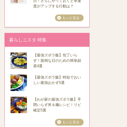
日！さらにやっておくと幸運
度がアップする行動は？
もっと見る
暮らしニスタ 特集
【最強ズボラ飯】包丁いら
ず！面倒な日のための簡単副
菜4選
【最強ズボラ飯】時短でおい
しい最強おかず5選
【わが家の最強ズボラ飯】手
間いらず丼＆麺レシピ！リピ
確定5選
もっと見る