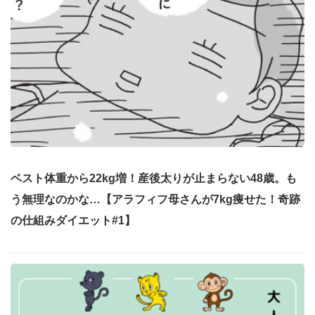
ベスト体重から22kg増！産後太りが止まらない48歳。も
う無理なのかな…【アラフィフ母さんが7kg痩せた！奇跡
の仕組みダイエット#1】