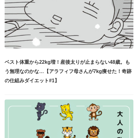
ベスト体重から22kg増！産後太りが止まらない48歳。も
う無理なのかな…【アラフィフ母さんが7kg痩せた！奇跡
の仕組みダイエット#1】