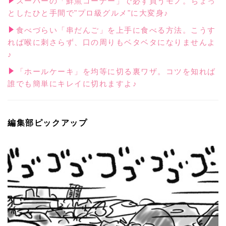
スーパーの「鮮魚コーナー」で必ず買うモノ。ちょっ
としたひと手間で"プロ級グルメ"に大変身♪
食べづらい「串だんご」を上手に食べる方法。こうす
れば喉に刺さらず、口の周りもベタベタになりませんよ
♪
「ホールケーキ」を均等に切る裏ワザ。コツを知れば
誰でも簡単にキレイに切れますよ♪
編集部ピックアップ