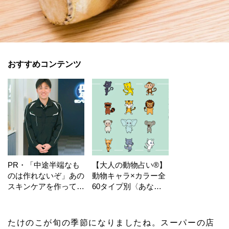
おすすめコンテンツ
PR・「中途半端なも
【大人の動物占い®】
のは作れないぞ」あの
動物キャラ×カラー全
スキンケアを作ってい
60タイプ別〈あなた
る工場の舞台裏！
の運勢〉は？
たけのこが旬の季節になりましたね。スーパーの店