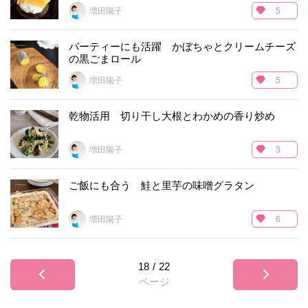
増田陽子
5
パーティーにも活躍 かぼちゃとクリームチーズ
の黒ごまロール
増田陽子
5
乾物活用 切り干し大根とわかめの香り炒め
増田陽子
3
ご飯にも合う 鮭と里芋の味噌グラタン
増田陽子
6
18
/
22
ページ