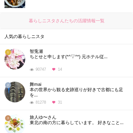
暮らしニスタさんたちの活躍情報一覧
人気の暮らしニスタ
智兎瀬
ちとせと申します(*^▽^*) 元ホテル従...
90747
14
舞mai
本の世界から観る史跡巡りが好きで古都にも足
を...
81278
31
旅人ゆ〜さん
東北の南の方に暮らしています。 好きなこと...