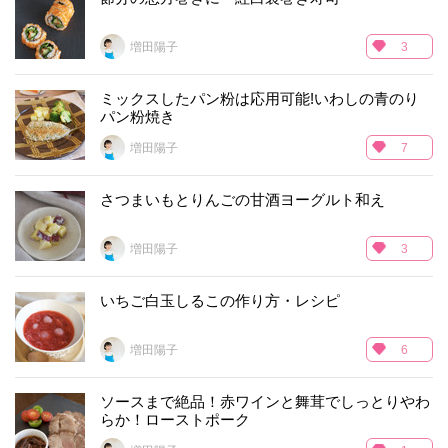
増田陽子
3
ミックスしたパン粉は応用可能!いわしの青のり
パン粉焼き
増田陽子
7
さつまいもとりんごの甘酒ヨーグルト和え
増田陽子
3
いちご白玉しるこの作り方・レシピ
増田陽子
6
ソースまで絶品！赤ワインと舞茸でしっとりやわ
らか！ローストポーク