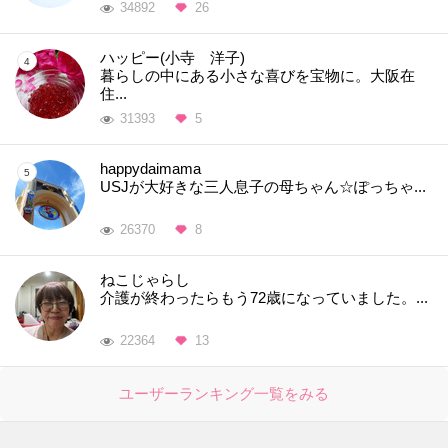
34892
26
ハッピー(小寺 洋子)
暮らしの中にある小さな喜びを宝物に。大阪在
住...
31393
5
happydaimama
USJが大好きな三人息子の母ちゃん☆ぽっちゃ...
26370
8
ねこじゃらし
介護が終わったらもう72歳になっていました。...
22364
13
ユーザーランキング一覧をみる