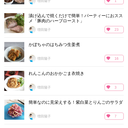
増田陽子
1
漬け込んで焼くだけで簡単！パーティーにおスス
メ「豚肉のハーブロースト」
増田陽子
23
かぼちゃのはちみつ生姜煮
増田陽子
16
れんこんのおかかごま衣焼き
増田陽子
3
簡単なのに見栄えする！紫白菜とりんごのサラダ
増田陽子
7