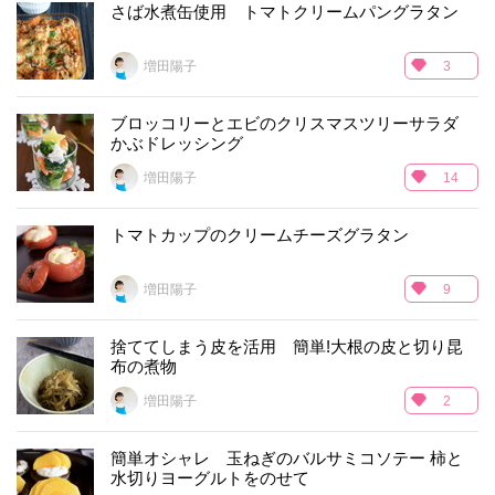
さば水煮缶使用 トマトクリームパングラタン
増田陽子
3
ブロッコリーとエビのクリスマスツリーサラダ
かぶドレッシング
増田陽子
14
トマトカップのクリームチーズグラタン
増田陽子
9
捨ててしまう皮を活用 簡単!大根の皮と切り昆
布の煮物
増田陽子
2
簡単オシャレ 玉ねぎのバルサミコソテー 柿と
水切りヨーグルトをのせて