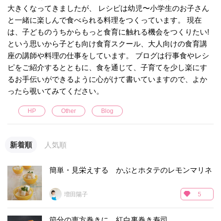
大きくなってきましたが、 レシピは幼児〜小学生のお子さん
と一緒に楽しんで食べられる料理をつくっています。 現在
は、子どものうちからもっと食育に触れる機会をつくりたい!
という思いから子ども向け食育スクール、大人向けの食育講
座の講師や料理の仕事をしています。 ブログは行事食やレシ
ピをご紹介するとともに、食を通じて、子育てを少し楽にす
るお手伝いができるように心がけて書いていますので、よか
ったら覗いてみてください。
HP
Other
Blog
新着順
人気順
簡単・見栄えする かぶとホタテのレモンマリネ
増田陽子
5
節分の恵方巻きに 紅白裏巻き寿司