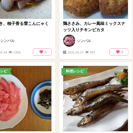
き、柚子香る雷こんにゃく
鶏ささみ、カレー風味ミックスナ
ッツ入りチキンピカタ
シンバル
シンバル
6
6
02.18
1358
2021.02.17
557
シピ
料理レシピ