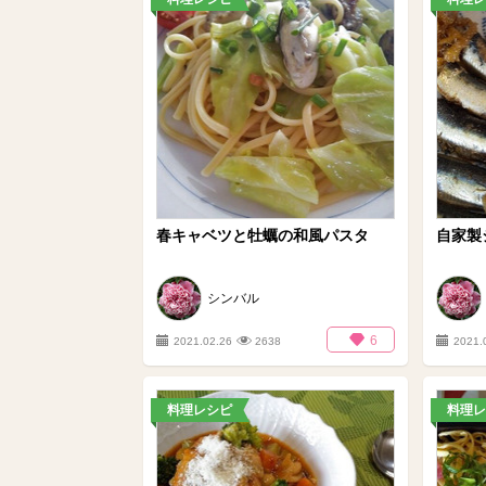
春キャベツと牡蠣の和風パスタ
自家製
シンバル
6
2021.02.26
2638
2021.
料理レシピ
料理レ