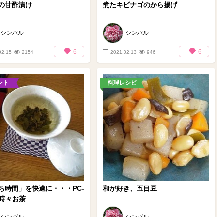
の甘酢漬け
煮たキビナゴのから揚げ
シンバル
シンバル
6
6
02.15
2154
2021.02.13
946
ント
料理レシピ
ち時間」を快適に・・・PC-
和が好き、五目豆
で時々お茶
シンバル
シンバル