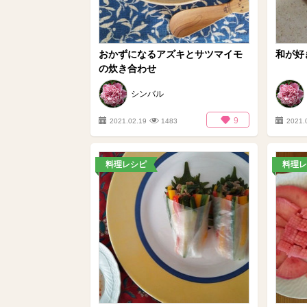
おかずになるアズキとサツマイモ
和が好
の炊き合わせ
シンバル
9
2021.02.19
1483
2021.
料理レシピ
料理レ