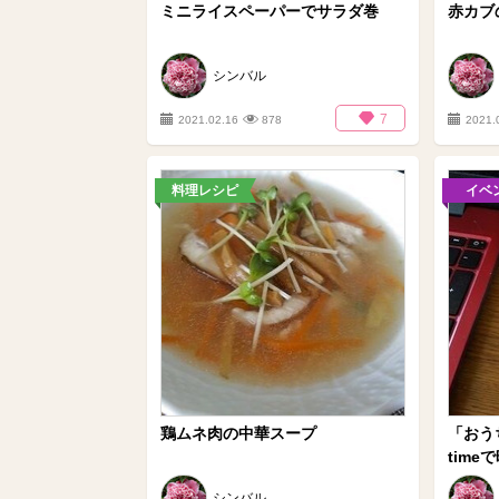
ミニライスペーパーでサラダ巻
赤カブ
シンバル
7
2021.02.16
878
2021.
料理レシピ
イベ
鶏ムネ肉の中華スープ
「おう
time
シンバル