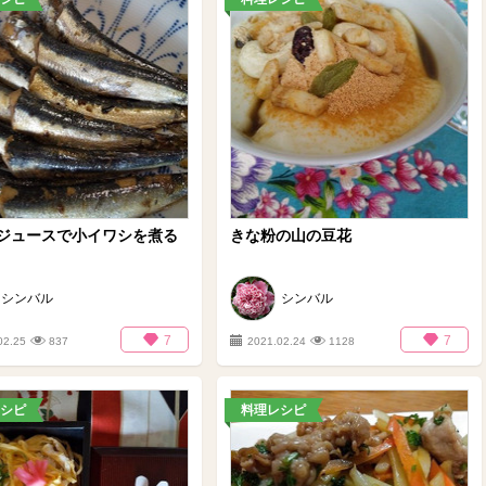
ジュースで小イワシを煮る
きな粉の山の豆花
シンバル
シンバル
7
7
02.25
837
2021.02.24
1128
シピ
料理レシピ