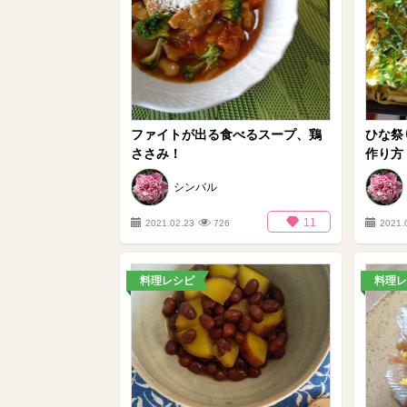
ファイトが出る食べるスープ、鶏
ひな祭
ささみ！
作り方
シンバル
11
2021.02.23
726
2021.
料理レシピ
料理レ