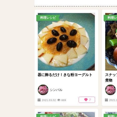
料理レシピ
料理レ
器に飾るだけ！きな粉ヨーグルト
スナッ
煮物
シンバル
7
2021.03.02
869
2021.
料理レシピ
料理レ