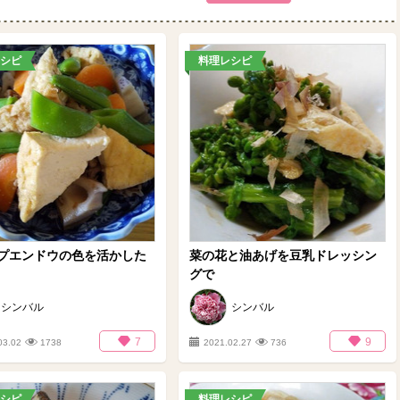
シピ
料理レシピ
プエンドウの色を活かした
菜の花と油あげを豆乳ドレッシン
グで
シンバル
シンバル
7
9
03.02
1738
2021.02.27
736
シピ
料理レシピ