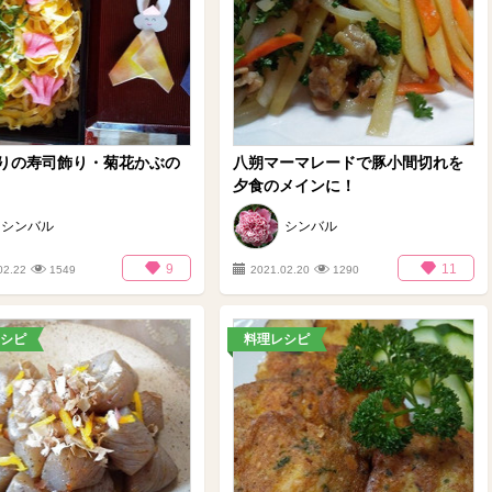
りの寿司飾り・菊花かぶの
八朔マーマレードで豚小間切れを
夕食のメインに！
シンバル
シンバル
9
11
02.22
1549
2021.02.20
1290
シピ
料理レシピ