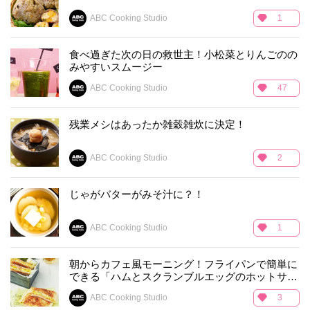
ABC Cooking Studio
1
食べ過ぎた次の日の救世主！小松菜とりんごのの
みやすいスムージー
ABC Cooking Studio
47
残業メシはあったか雑穀雑炊に決定！
ABC Cooking Studio
2
じゃがバターがみそ汁に？！
ABC Cooking Studio
1
朝からカフェ風モーニング！フライパンで簡単に
できる「ハムとスクランブルエッグのホットサン
ド」
ABC Cooking Studio
3