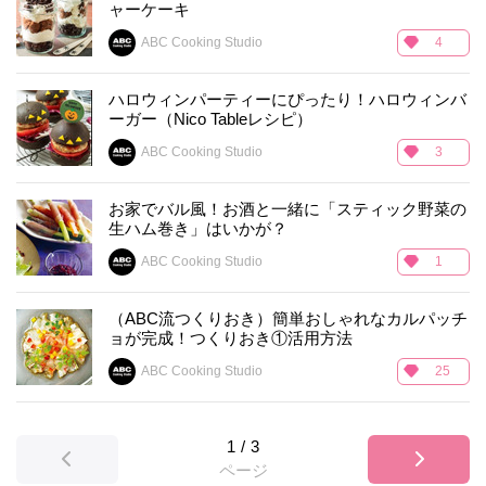
ャーケーキ
ABC Cooking Studio
4
ハロウィンパーティーにぴったり！ハロウィンバ
ーガー（Nico Tableレシピ）
ABC Cooking Studio
3
お家でバル風！お酒と一緒に「スティック野菜の
生ハム巻き」はいかが？
ABC Cooking Studio
1
（ABC流つくりおき）簡単おしゃれなカルパッチ
ョが完成！つくりおき①活用方法
ABC Cooking Studio
25
1
/
3
ページ