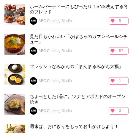
ホームパーティーにもぴったり！SNS映えする冬
のブレッド
ABC Cooking Studio
5
見た目もかわいい「かぼちゃのカマンベールシチ
ュー」
ABC Cooking Studio
57
フレッシュなみかんの「まんまるみかん大福」
ABC Cooking Studio
1
ちょっとした1品に。ツナとアボカドのオーブン
焼き
ABC Cooking Studio
3
週末は、おにぎりをもってお出かけしよう！