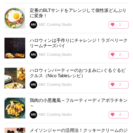
定番のBLTサンドをアレンジして個性派どんぶり
に変身！
ABC Cooking Studio
1
ハロウィンは手作りにチャレンジ！ラズベリーク
リームチーズパイ
ABC Cooking Studio
2
ハロウィンパーティーのおつまみに♪ぐるぐるピ
クルス（Nico Tableレシピ）
ABC Cooking Studio
2
鶏肉の小悪魔風～フルーティーディアボラチキン
～
ABC Cooking Studio
4
メイソンジャーの活用法！クッキークリームのジ