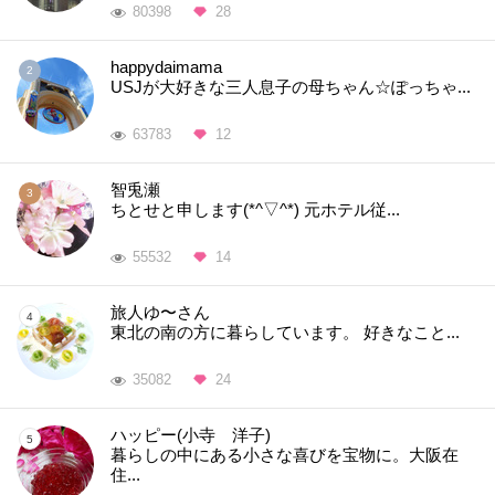
80398
28
happydaimama
USJが大好きな三人息子の母ちゃん☆ぽっちゃ...
63783
12
智兎瀬
ちとせと申します(*^▽^*) 元ホテル従...
55532
14
旅人ゆ〜さん
東北の南の方に暮らしています。 好きなこと...
35082
24
ハッピー(小寺 洋子)
暮らしの中にある小さな喜びを宝物に。大阪在
住...