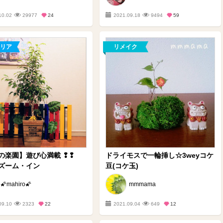
10.02
29977
24
2021.09.18
9494
59
リア
リメイク
の楽園】遊び心満載 ❢❢
ドライモスで一輪挿し☆3weyコケ
ズーム・イン
豆(コケ玉)
🌠mahiro🌠
mmmama
09.10
2323
22
2021.09.04
649
12