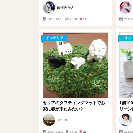
茶柱みかん
2018.10.10
2518
12
2018.
インテリア
リメ
セリアのタフティングマットでお
1個1
家に春が来たみたい?
リーン用
achan
2018.03.16
3472
21
2018.