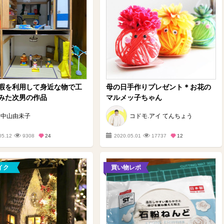
暇を利用して身近な物で工
母の日手作りプレゼント＊お花の
みた次男の作品
マルメッ子ちゃん
中山由未子
コドモ.アイ てんちょう
05.12
9308
24
2020.05.01
17737
12
イク
買い物レポ