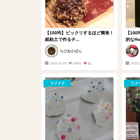
【100均】ビックリするほど簡単！
【10
紙粘土で作るチ...
的なHol
ちびあかぽん
2020.02.05
3945
11
2019.
リメイク
リメ