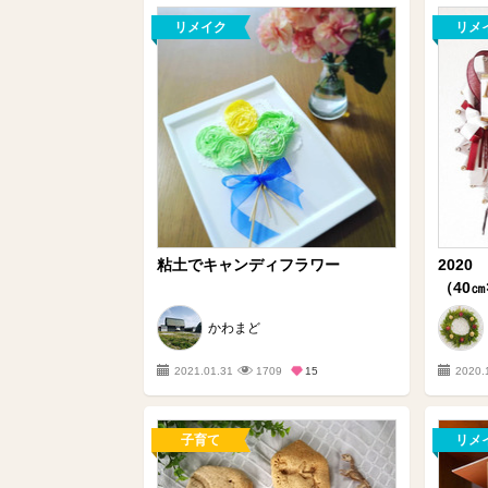
リメイク
リメ
粘土でキャンディフラワー
202
（40㎝
かわまど
2021.01.31
1709
15
2020.
子育て
リメ