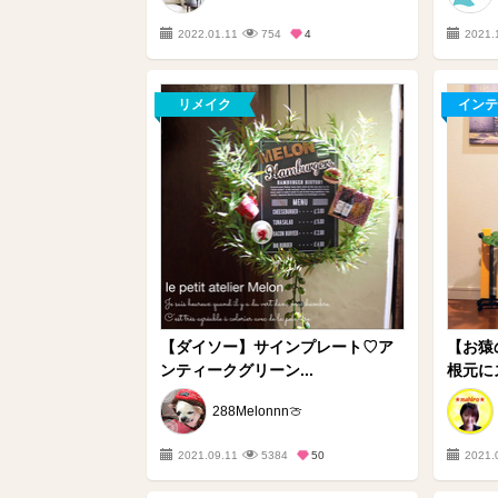
2022.01.11
754
4
2021.
リメイク
インテ
【ダイソー】サインプレート♡ア
【お猿
ンティークグリーン...
根元に
288Melonnn🍈
2021.09.11
5384
50
2021.