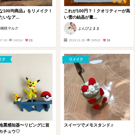
な100均商品』をリメイク！
これが100円？！クオリティーが高
いなア...
い雪の結晶が量...
桃咲マルク
よんぴよまま
07.16
24314
23
2018.11.26
29532
26
イク
リメイク
地震感知器〜リビングに首
スイーツでメモスタンド♬
カチュウ♡