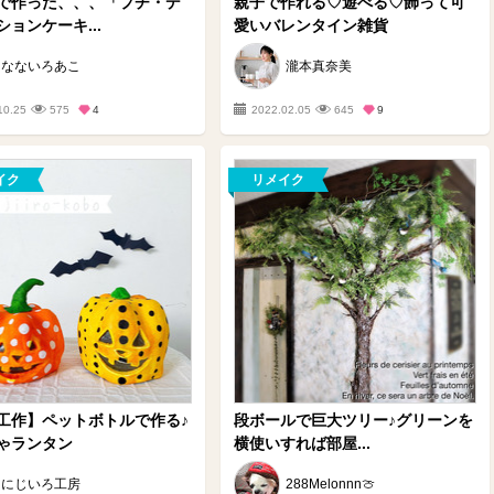
で作った、、、「プチ・デ
親子で作れる♡遊べる♡飾って可
ョンケーキ...
愛いバレンタイン雑貨
なないろあこ
瀧本真奈美
10.25
575
4
2022.02.05
645
9
イク
リメイク
工作】ペットボトルで作る♪
段ボールで巨大ツリー♪グリーンを
ゃランタン
横使いすれば部屋...
にじいろ工房
288Melonnn🍈