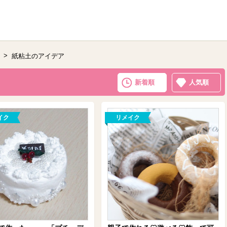
紙粘土のアイデア
新着順
人気順
イク
リメイク