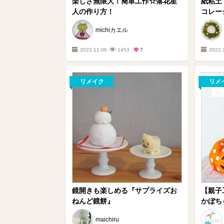
楽しさ無限大！簡単工作☆落花星
紙粘土
人の作り方！
コレーシ
michiカエル
2022.11.06
1453
7
2022.
リメイク
リメ
鏡開きも楽しめる『サプライズお
【親子
ねんど鏡餅』
かぼち
maichiru