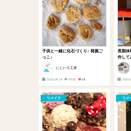
子供と一緒に化石づくり♪ 発掘ご
長期休
っこ♪
作して
にじいろ工房
2020.08.14
6535
16
2020.
リメイク
リメ