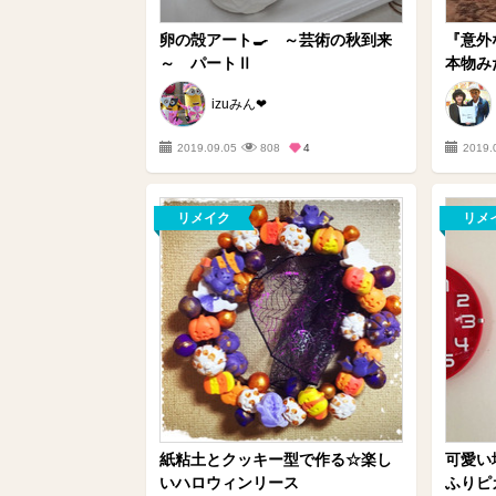
卵の殻アート🍳 ～芸術の秋到来
『意外
～ パートⅡ
本物みた
izuみん❤
2019.09.05
808
4
2019.
リメイク
リメ
紙粘土とクッキー型で作る☆楽し
可愛い
いハロウィンリース
ふりピ