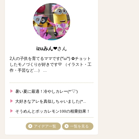
izuみん❤
さん
2人の子供を育てるママです(*'ω'*) ✿チョット
したモノづくりが好きです💛 （イラスト・工
作・手芸など…） ...
暑い夏に最適！冷やしカレー(*'▽')
大好きなアレを真似しちゃいました(*...
そうめんとポッカレモン100の相乗効果！
アイデア一覧
一覧を見る