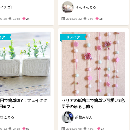
イチゴ♪
りんりんまる
09.25
1368
24
2018.03.22
369
15
イク
リメイク
00円で簡単DIY！フェイクグ
セリアの紙粘土で簡単♡可愛い3色
❀フ...
団子の吊るし飾り
ひこまる
茶柱みかん
03.12
2418
69
2018.03.05
4507
14