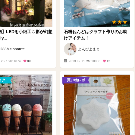
0均】LEDを小細工♡影が幻想
石粉ねんどはクラフト作りのお助
y...
けアイテム！
288Melonnn🍈
よんぴよまま
12.27
1874
89
2019.09.11
10338
15
イク
買い物レポ