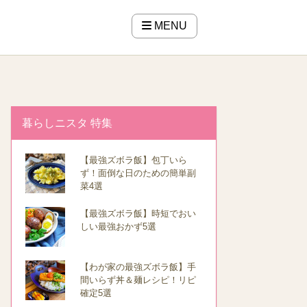
MENU
暮らしニスタ 特集
【最強ズボラ飯】包丁いら
ず！面倒な日のための簡単副
菜4選
【最強ズボラ飯】時短でおい
しい最強おかず5選
【わが家の最強ズボラ飯】手
間いらず丼＆麺レシピ！リピ
確定5選