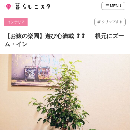
MENU
クリップする
インテリア
【お猿の楽園】遊び心満載 ❢❢ 根元にズー
ム・イン