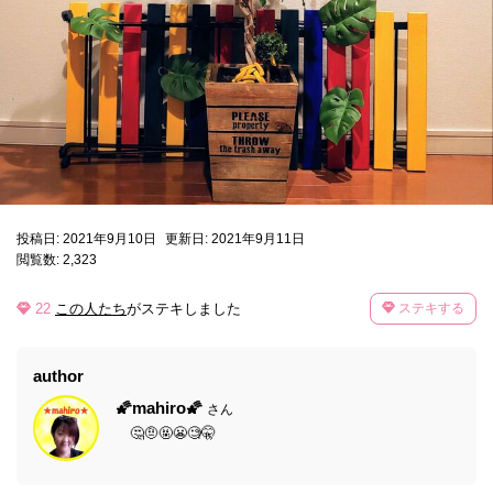
投稿日: 2021年9月10日
更新日: 2021年9月11日
閲覧数: 2,323
22
この人たち
がステキしました
ステキする
author
🌠mahiro🌠
さん
🤔🤨🤬😬🧐🤫