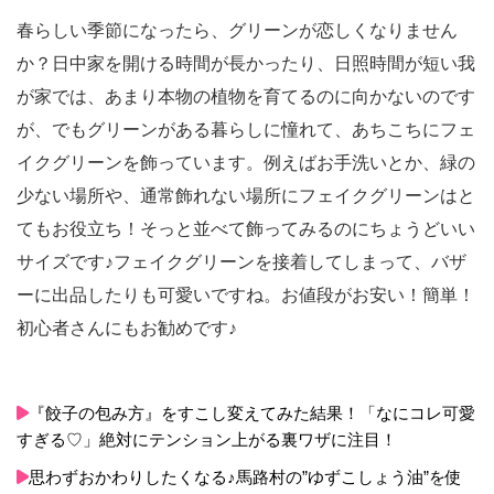
ーブレス。フェイクグリーンはユーカリピックを
出来たら捨てずに活用したいなっと思ってリメイ
春らしい季節になったら、グリーンが恋しくなりません
飾っています。レースを結んだり貼ったりしても
クしてみました。 身近な100均グッズと重ね塗り
可愛い。大人ナチュラルな雰囲気。色を塗ったり
か？日中家を開ける時間が長かったり、日照時間が短い我
を繰り返し、最後にデコパージュ液で仕上がりが
しても雰囲気が変わるので是非オリジナルにアレ
更によくなりました。 ちょっとしたインテリアに
が家では、あまり本物の植物を育てるのに向かないのです
ンジしてお作りください。 作り方はとっても簡単
男前なグッズを空き箱で作ってみられませんか？
が、でもグリーンがある暮らしに憧れて、あちこちにフェ
ですが、よかったら最後までお付き合い下さい。
窓付きの紙箱でない場合はフォトフレームについ
イクグリーンを飾っています。例えばお手洗いとか、緑の
ているセロファンやクリアファイルを使ったりし
て、切り取った所に貼れば、窓を作る事も可能で
少ない場所や、通常飾れない場所にフェイクグリーンはと
す。鉄板シートは他の暮らしニスタさんが既に上
てもお役立ち！そっと並べて飾ってみるのにちょうどいい
手にリメイクされていらっしゃるのを見て、私も
サイズです♪フェイクグリーンを接着してしまって、バザ
作らせて頂きました。一番最後に他の方のアイデ
ア投稿もございますので、そちらも是非併せてご
ーに出品したりも可愛いですね。お値段がお安い！簡単！
覧下さい。
初心者さんにもお勧めです♪
『餃子の包み方』をすこし変えてみた結果！「なにコレ可愛
すぎる♡」絶対にテンション上がる裏ワザに注目！
思わずおかわりしたくなる♪馬路村の”ゆずこしょう油”を使