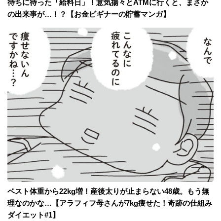
待ちに待った「給料日」！意気揚々とATMに行くと、まさか
の出来事が…！？【お金ビギナーの貯蓄マンガ】
ベスト体重から22kg増！産後太りが止まらない48歳。もう無
理なのかな…【アラフィフ母さんが7kg痩せた！奇跡の仕組み
ダイエット#1】