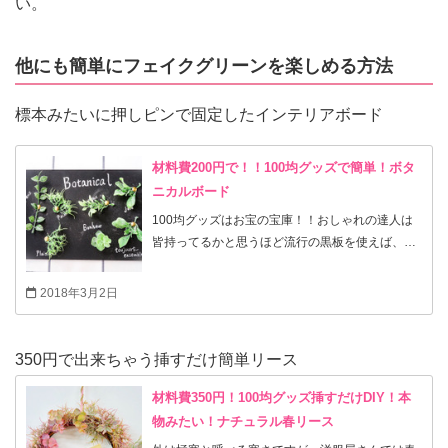
い。
他にも簡単にフェイクグリーンを楽しめる方法
標本みたいに押しピンで固定したインテリアボード
材料費200円で！！100均グッズで簡単！ボタ
ニカルボード
100均グッズはお宝の宝庫！！おしゃれの達人は
皆持ってるかと思うほど流行の黒板を使えば、ち
ょこっとフェイクグリーンを足すだけで、爽やか
インテリアボードの完成です！ それだけって程簡
2018年3月2日
単に出来上がって、200円（税別）で楽しめる♪
（プッシュピンや修正ペンは手持ちの物を使用し
ました。） ほんとは、植物の名前とかを描くのが
350円で出来ちゃう挿すだけ簡単リース
いいんだと思うですけど、グリーンマットの中の
個々の種類まで分からないので、HAPPYになりそ
材料費350円！100均グッズ挿すだけDIY！本
うな言葉を集めて書いてみました。 上の目立つ部
物みたい！ナチュラル春リース
分にBotanicalって描いておけばいいでしょう～