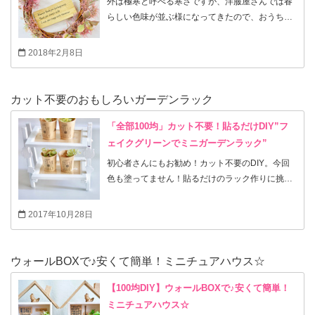
外は極寒と呼べる寒さですが、洋服屋さんでは春
(笑)←ほんといい加減だ！ 今回私がチョイスした
らしい色味が並ぶ様になってきたので、おうちも
言葉。同じ様なものばかりですが、あくまで気持
春らしく飾ってみませんか？ 以前にもご紹介し
ちと雰囲気でチョイスしました。 語学力がないの
た、挿すだけリースは、季節が終わればリユース
2018年2月8日
で、ボタニカルは英語なのに、他はフランス語っ
が可能！ 家に飾るなら、これで充分。季節が変わ
という。いい加減で参考にならないかもしれませ
れば、フェイクグリーンを抜いて、別のイメージ
んが、一応例として・・・ これに限らず色々
で作り直せるんです。人様にプレゼントっという
カット不要のおもしろいガーデンラック
HAPPYな言葉を検索するとネットで沢山出てきま
時はしっかり、グルーガンで貼りつけてもOKで
すので、お気軽に！ 【用語例】 ・bonheur ボヌ
す。 リボンを少しだけピンクを使ったから、350
「全部100均」カット不要！貼るだけDIY”フ
ール＝幸福な ・heureux ウールー＝ 幸せな ・
円としましたが、リボンを使わなくても付いてる
ェイクグリーンでミニガーデンラック”
plaisir プレズィール＝喜び・楽しみ ・
麻紐をそのまま生かせば、300円で出来ちゃいま
初心者さんにもお勧め！カット不要のDIY。今回
toujours_ensemble トゥジュール・アンサンブル
す（税別） 春らしいリースは飾りたいけど、あま
色も塗ってません！貼るだけのラック作りに挑
＝いつでもいっしょ ・joyeux ジョワイユ ＝楽し
り女子女子したのは苦手って方にお勧めの春リー
戦！ 両側の縦棒はなんと！100均のイーゼル（今
い ・joie ジョワ＝喜び・歓喜 ・paix ペ ＝平和
スです。 今回使用したモスキーマットというセリ
回は公式サイトでもお馴染みのFLET’S（フレッ
2017年10月28日
アさんの商品は以前にこちらの記事でご紹介した
ツ）さんの商品を使いました）とフォトフレーム
グリーンマットの別バージョン。↓ グリーンをほ
を使いました。 イーゼルの特徴を活かすと、簡単
んのりピンクに染めた様な感じで、とっても自然
にラックが作れちゃうんです。 あまり、重い物は
ウォールBOXで♪安くて簡単！ミニチュアハウス☆
なので、まるで多肉植物みたい！ はずしてバラバ
乗せられないので、あくまで、インテリアラック
ラにしたら、2つでトップ写真のボリュームのリ
としての使用となります。 ちょこっと鍵や印鑑の
【100均DIY】ウォールBOXで♪安くて簡単！
ースが作れちゃいます。 まるで多肉植物などを植
置き場所として玄関収納にしようかと思ったりも
ミニチュアハウス☆
えていくみたいに作業も楽しいので是非チャレン