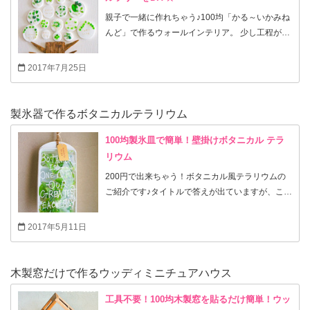
なので、是非！チャレンジしてみてください～♪
単なので、 ちょこっと楽しみたい方も、ずっと楽
親子で一緒に作れちゃう♪100均「かる～いかみね
しみたい方も、色々工夫して楽しんでいただけま
んど」で作るウォールインテリア。 少し工程があ
す。 文中に中身例として、3つに分けてご紹介さ
りますが、どの作業も、初心者さんでも大丈夫な
せて頂いていますが、あくまで例題なので、お好
簡単DIY！ 粘土も軽く、ポスター用のテープで貼
2017年7月25日
きな物を詰めてくださいね☆大切なものは埃が被
れるので賃貸のお宅もＯＫ～♪ クッキーの型抜き
らず保管出来るし、余った毛糸や、布切れはエコ
の丸型を使って抜くだけなので、型抜きも簡単！
な再利用で蘇ります。あまりパンパンに詰め過ぎ
大小3つを上手に組み合わせて作るツリーは思わ
製氷器で作るボタニカルテラリウム
るより、2/3位の容量に収めて頂く方が綺麗に仕上
ずお家で深呼吸したくなる可愛い世界観！ 子供部
がります。 お子さんの小さなミニチュアフィギュ
屋に貼っても可愛い♡ ちょこっと一工夫は、貼り
100均製氷皿で簡単！壁掛けボタニカル テラ
アなど、入れて飾ったら、いつもと違う楽しみ方
付けたフェイクグリーンの上にぷっくりレジン★
リウム
も♪ 造花やフェイクグリーンや、お子様のおもち
光があたったらキラキラ輝いて瑞々しさが表現出
200円で出来ちゃう！ボタニカル風テラリウムの
ゃまで、何でも閉じ込めて作ってみてください♡
来ちゃいます。 温かい季節なら、充分ベランダで
ご紹介です♪タイトルで答えが出ていますが、こち
例題として今回入れたグッズなども写真付きで説
乾かせば大丈夫なので、特別な道具は必要ありま
ら、氷を作る製氷機で出来ているインテリアグリ
明させて頂いてますので、 良かったら最後までお
せん。 飽きたら、剥がして、それぞれにマグネッ
ーンです。製氷機の端に穴が開いているのを発見
付き合い下さい！
2017年5月11日
トをつけて使っても！ 簡単に穴もあけられるの
して、壁掛け利用を思い付きました。 私自身グリ
で、紐を通してラッピングタグとして使っても オ
ーンを飾る家に憧れるのですが、日中家にいない
ーナメントとして使っても！アレンジ自在！！ 皆
時間の方がほとんどで、本物のグリーンは最小
木製窓だけで作るウッディミニチュアハウス
の夢を沢山詰め込んで、是非作ってみて下さい。
限！お世話を出来る範囲しか置いていません。そ
もちろん、小さな造花などにして頂いたら、色も
れでも緑がある家は大好きで憧れます。 2016年
工具不要！100均木製窓を貼るだけ簡単！ウッ
お好みの色で作って頂けます。