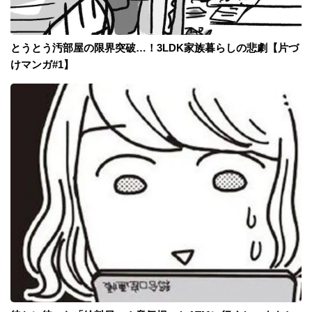
とうとう汚部屋の限界突破…！3LDK家族暮らしの悲劇【片づ
けマンガ#1】