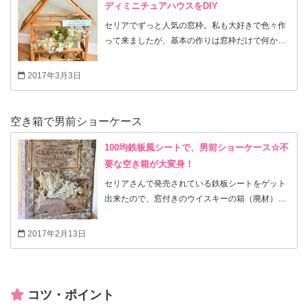
から2017年はボタニカル商品が流行して、雑貨屋
ディミニチュアハウスをDIY
さんにもボタニカルが溢れていた様な気がしま
セリアでずっと人気の窓枠。私も大好きで色々作
す。 今はフェイクグリーンも侮れない本物に近い
って来ましたが、基本の作りは窓枠だけで何かを
商品が沢山発売されています。 そんなフェイクグ
作りたい！が形になりました。造花やフェイクグ
リーンをラックに見立てた製氷機に詰め込んだ雑
リーン専用のおうちです。 切らない！測らない！
2017年3月3日
貨です。 我が家では暗いイメージになり易いお手
工具使わない！のないない尽くしです。 ボンドで
洗いの壁にかけて現在も飾っています。ほんの少
貼るだけの簡単DIYです。普通の木材も可愛いけ
しグリーンがあるだけで爽やかな印象になって、
ど、窓枠は隙間が空いていて、これからの季節に
空き箱で男前ショーケース
シンプルなので飽きずに楽しめています。 言われ
も涼しげで可愛いです。 今回はお家型にしてみま
てから見ると製氷皿ってわかるかもしれません
した。ほんと、家の形をしている物が好きで、屋
100均鉄板風シートで、男前ショーケース☆不
が、言われないと意外とわからないものです(笑)
根が好きです♡ 今回は少し大き目のミニチュアハ
要な空き箱が大変身！
どなたにでも作り易い様に、今回は色は塗ってい
ウス。しかも何の為のハウスかというと、フェイ
セリアさんで発売されている鉄板シートをゲット
ませんが、お好きな風合いで製氷機に色を塗って
クグリーンを飾る為なんです。なので、間に入れ
出来たので、窓付きのウイスキーの箱（廃材）を
頂いても雰囲気を変えて楽しんで頂けます。 お好
た窓枠は少し角度をつけて、前から見やすくして
鉄板風にリメイクしてみました。今回のペイント
きなグリーンを集めてみても・造花を入れても・
みました。 乾かす時間を除けば作業なんて3分位
に使った塗料や絵の具も全て100均です。 ちょっ
ドライフラワーなどを入れても色々楽しんで頂く
2017年2月13日
で充分！ 小さなフラワースタンドみたいで、「お
とした塗り方で、軽い紙が重厚感のある鉄風の仕
事が出来ちゃいます。暑くなる季節には透け感の
花屋さんごっこ」にも楽しいかもしれません
上がりに！中にフェイクグリーンを入れたり、ラ
ある物が清涼感を運んでくれるみたいで、テンシ
（*^_^*） フェイグリーンや造花はお好きな物を
ンタンを入れても可愛い窓付きインテリアグッズ
ョンが上がりますよね～♪ 今回も、どなたにでも
使って頂ければと思います。 私は最近お気に入り
の完成です。 今回のウイスキーは弟夫婦が引越祝
作れる超簡単なリメイクです。 何かご参考になる
コツ・ポイント
の造花。ミルキーな色のミニスノーボールとベビ
いにプレゼントしてくれたものだったので、箱も
事があると嬉しいです♪