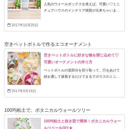
したんですが、今回は、部屋にグリーンを飾りた
人気のウォールボックスを使えば、可愛い♡ミニ
ジしてみて下さい。以前にもチャレンジした新バ
くて、フェイクグリーンをミニチュアペーパーカ
チュアハウスのインテリア雑貨が出来ちゃいま
ージョンです♬✧
ップに入れて簡単な鉢植えを作ってみました。 並
す。 釘も使わず、採寸不要だから、不器用さん
べると素朴でかわいいので、ラックを作らない方
も、初心者さんも作り易いDIY入門編的な作り
2017年10月25日
も何か参考になると嬉しいです♪
方！ 家の枠組みは2つ合わせても400円かかりま
せん。 中に入れた雑貨もステッカーも全て100円
（税別）商品なので、お金をかけず楽しめる雑貨
空きペットボトルで作るエコオーナメント
です。 1階建てのお家として飾っても、2階建ての
お家としても使えるので、あえて、屋根を接着し
空きペットボトルに好きな物を閉じ込めて♡
ていないので、自由自在！ちょっとお子さんのパ
可愛いオーナメントの作り方
ズル型おままごと用品としても、おもちゃとして
ペットボトルの底部分を切り取って、穴をあけて
も使って頂けると思います。今回は基本を白と木
紐を通して接着するだけでまるでガラスのミニシ
製のそのままの色で仕上げていますが、お好みの
ョーケースみたいなオーナメントができちゃうん
色に塗って頂けたらと思います。 ちょっとした小
です！ いらなくなった空きペットボトルで作れる
2017年9月19日
物のディスプレイにして頂いても楽しめるのでバ
ぷっくりオーナメント☆ 沢山作れば、クリスマス
ザーやフリマのお供にもいかがでしょうか？ 季節
ツリーのオーナメントとしても、とっても可愛い
が変わると、ちょっと木工とかしたくなったり、
し、プレゼントのラッピングに使っても、手作り
100均粘土で、ボタニカルウォールツリー
模様替えをしたくなったりしませんか？ お金も時
感いっぱい☆ペットボトルの透明感が中身をより
間もない！！っという人にもこれなら短時間で、
素敵に魅せてくれます。 又使いたくなったら、接
100均粘土と抜き型で簡単！ボタニカルウォー
安く作って頂けると思います。 難しい工具は不要
着部分にカッターナイフを入れて取り出す事も簡
ルツリーをDIY★