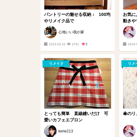
パントリーの魅せる収納 ♪ 100均
お気に
やリメイク品で
動きや
心地いい我が家
2015.03.22
3751
5
2019.
リメイク
リメ
とっても簡単 直線縫いだけ 可
傘のリ
愛いカフェエプロン
kerie213