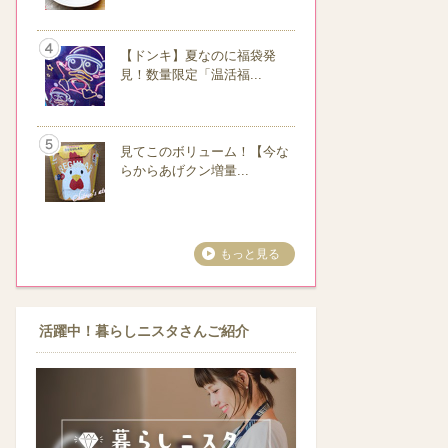
【ドンキ】夏なのに福袋発
見！数量限定「温活福...
見てこのボリューム！【今な
らからあげクン増量...
もっと見る
活躍中！暮らしニスタさんご紹介