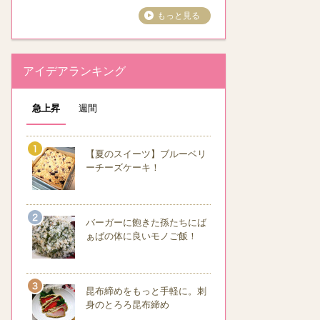
もっと見る
アイデアランキング
急上昇
週間
【夏のスイーツ】ブルーベリ
ーチーズケーキ！
バーガーに飽きた孫たちにば
ぁばの体に良いモノご飯！
昆布締めをもっと手軽に。刺
身のとろろ昆布締め