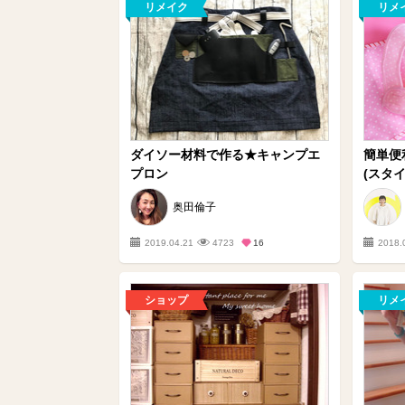
リメイク
リメ
ダイソー材料で作る★キャンプエ
簡単便
プロン
(スタイ
奥田倫子
2019.04.21
4723
16
2018.
ショップ
リメ