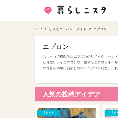
TOP
リメイク・ハンドメイド
エプロン
エプロン
おしゃれで機能的なエプロンのリメイク・ハンド
た可愛いレイエプロンや、便利なエプロンホール
の長さを簡単に調節しやすいエプロンなど、それ
人気の投稿アイデア
リメイク
リメ