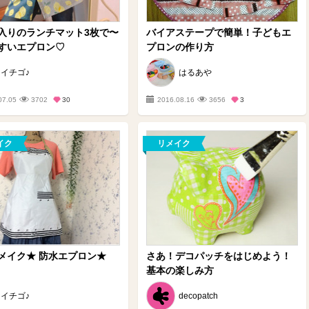
入りのランチマット3枚で〜
バイアステープで簡単！子どもエ
すいエプロン♡
プロンの作り方
イチゴ♪
はるあや
07.05
3702
30
2016.08.16
3656
3
イク
リメイク
メイク★ 防水エプロン★
さあ！デコパッチをはじめよう！
基本の楽しみ方
イチゴ♪
decopatch