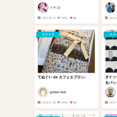
イチゴ♪
2020.09.02
5954
32
2018.
リメイク
リメ
てぬぐい de カフェエプロン♪
ダイソ
るバッグ
golden leaf
2018.07.19
5448
15
2017.