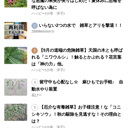
な悪魔の果実が実りはじめた！夏休みに悲報を
呼ばない為に
ハッピー(小寺 洋子)
いらない2つの水で 雑草とアリを撃退！！
288Melonnn🍈
【9月の道端の危険雑草】天国の木とも呼ば
れる「ニワウルシ」！触るとかぶれる？花言葉
は「神の力」他。
ハッピー(小寺 洋子)
留守中も心配なし☆ 麻ひもでお手軽♪ 自
動水やり装置
花ぴー
【厄介な有毒雑草】お子様注意！な「コニ
シキソウ」！秋の駆除を見逃すな！その理由と
は？
ハッピー(小寺 洋子)