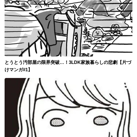
とうとう汚部屋の限界突破…！3LDK家族暮らしの悲劇【片づ
けマンガ#1】