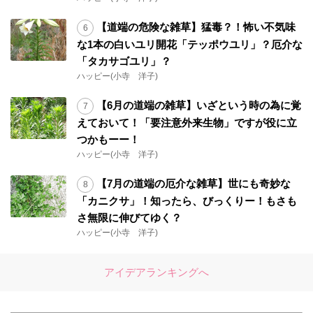
【道端の危険な雑草】猛毒？！怖い不気味
な1本の白いユリ開花「テッポウユリ」？厄介な
「タカサゴユリ」？
ハッピー(小寺 洋子)
【6月の道端の雑草】いざという時の為に覚
えておいて！「要注意外来生物」ですが役に立
つかもーー！
ハッピー(小寺 洋子)
【7月の道端の厄介な雑草】世にも奇妙な
「カニクサ」！知ったら、びっくりー！もさも
さ無限に伸びてゆく？
ハッピー(小寺 洋子)
アイデアランキングへ