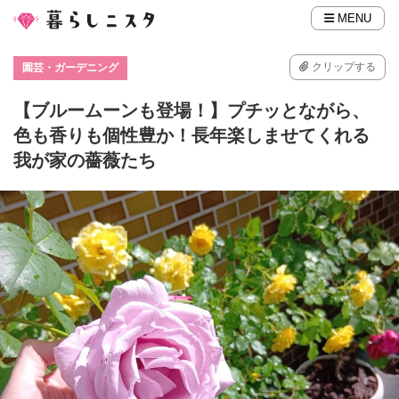
MENU
クリップする
園芸・ガーデニング
【ブルームーンも登場！】プチッとながら、
色も香りも個性豊か！長年楽しませてくれる
我が家の薔薇たち