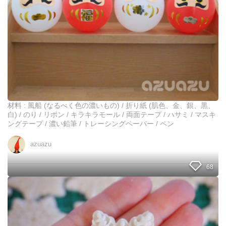
り
】
風
船
と
折
り
紙
で
紅
白
材料 : 風船 (なるべく色の濃いもの) / 折り紙 (肌色、金、銀、黒、
だ
白) / のり / リボン / キラキラモール / 両面テープ / ハサミ / マスキ
る
ングテープ / 濃い鉛筆 / トレーシングペーパー / ペン
ま
の
azuazu
作
り
68
方
！
コ
ス
パ
最