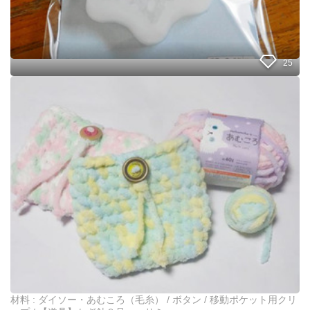
リ
買
テ
い
ィ
継
ー
続
が
中
25
高
！
い
ダ
雪
イ
の
ソ
結
ー
晶
・
が
あ
量
む
産
こ
で
ろ
き
で
る
作
シ
る
リ
★
コ
ふ
ン
わ
モ
も
ー
材料 : ダイソー・あむころ（毛糸） / ボタン / 移動ポケット用クリ
こ
ル