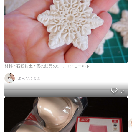
強
？
！
ダ
イ
ソ
ー
商
品
で
量
産
材料 : 石粉粘土 / 雪の結晶のシリコンモールド
で
き
よんぴよまま
る
雪
の
34
結
晶
実
オ
は
ー
コ
ナ
ス
メ
ト
ン