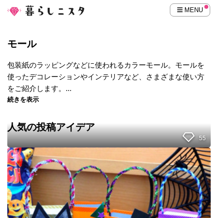
MENU
モール
包装紙のラッピングなどに使われるカラーモール。モールを
使ったデコレーションやインテリアなど、さまざまな使い方
をご紹介します。...
続きを表示
人気の投稿アイデア
55
牛
乳
パ
ッ
ク
と
折