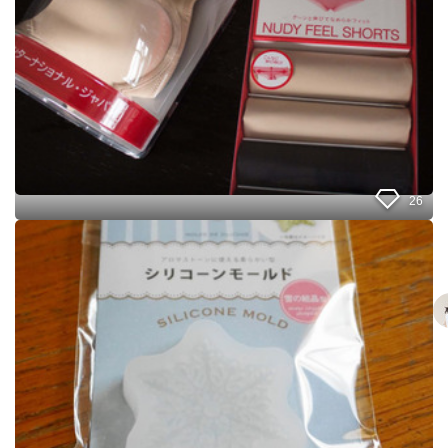
コ
ト
で
の
は
作
こ
り
ん
方
な
モ
ノ
も
売
っ
26
て
い
こ
る
れ
ん
が
で
1
す
0
！
0
３
円
年
？
以
！
上
ク
リ
オ
ピ