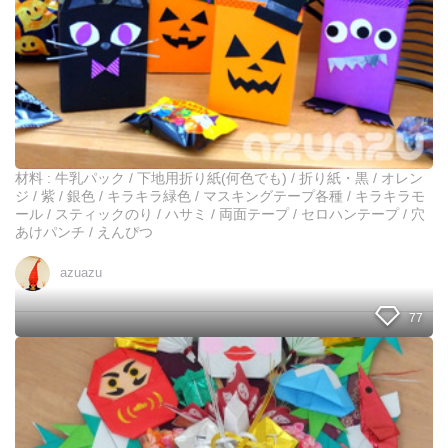
り
紙
で
作
る
ハ
ロ
ウ
ィ
材料 : 牛乳パック / 下地用折り紙(何色でも) / 折り紙・黒 / オレン
ン
ジ / 紫 / 銀色 / キラキラ緑色 / マスキングテープ各種 / キラキラモ
バ
ール / スティックのり / ハサミ / 両面テープ / セロハンテープ / 穴
ッ
あけパンチ / えんぴつ
グ
♪
azuazu
お
菓
77
子
を
入
【
れ
お
た
正
り
月
飾
飾