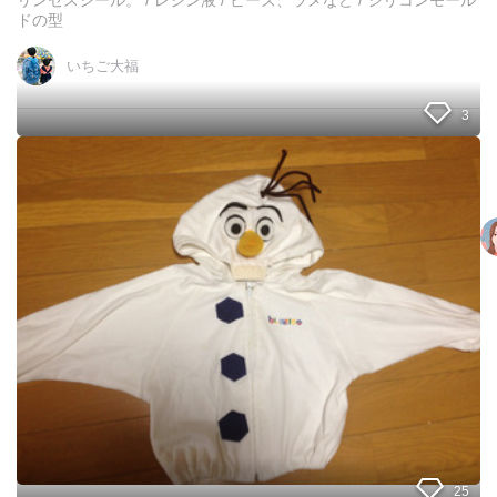
リンセスシール。 / レジン液 / ビーズ、ラメなど / シリコンモール
！
ドの型
色
ん
いちご大福
な
デ
3
ィ
ズ
ニ
1
ー
0
プ
0
リ
均
ン
で
セ
簡
ス
単
の
!
ヘ
!
ア
ゴ
オ
ム
ラ
を
フ
量
仮
産
装
で
25