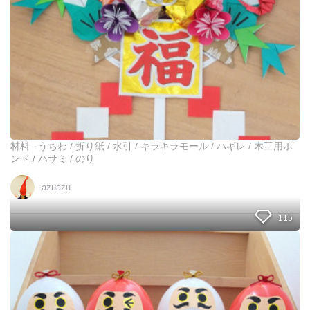
れ
り
る
】
よ
う
ち
わ
と
折
り
紙
で
作
材料 : うちわ / 折り紙 / 水引 / キラキラモール / ハギレ / 木工用ボ
る
ンド / ハサミ / のり
！
簡
azuazu
単
熊
115
手
【
お
正
月
飾