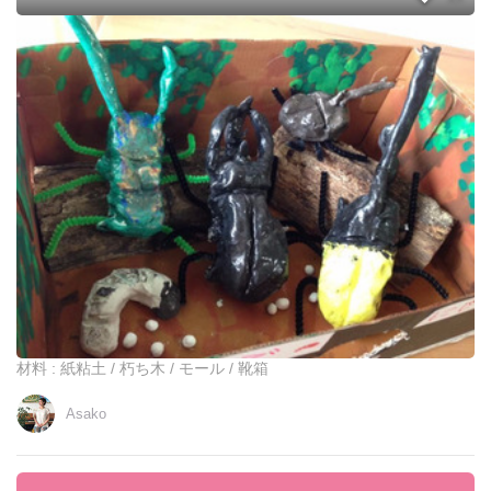
ハ
ッ
1
ピ
0
ー
0
ハ
均
ロ
工
ウ
作
ィ
「
ン
紙
♪
粘
土
」
「
モ
ー
ル
」
材料 : 紙粘土 / 朽ち木 / モール / 靴箱
「
朽
Asako
ち
木
」
で