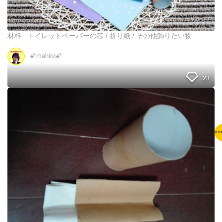
く
だ
け
🌸
材料 : トイレットペーパーの芯 / 折り紙 / その他飾りたい物
🌠mahiro🌠
23
私
、
ト
イ
レ
ッ
ト
ペ
ー
パ
ー
の
芯