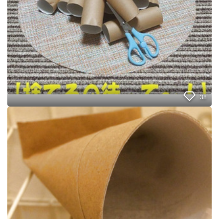
芯
は
切
り
込
み
を
入
れ
て
、
38
コ
レ
ト
に
イ
使
レ
う
に
❢
芳
香
剤
を
置
い
て