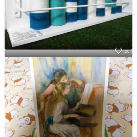
パ
ひ
具
ー
と
に
の
活
な
芯
躍
る
で
！
ハ
ン
ド
メ
20
イ
ド
ト
♪
イ
か
レ
わ
ッ
い
ト
い
ペ
文
ー
具
パ
収
ー
納
の
棚
芯
♡
を
繋