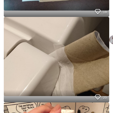
は
捨
て
19
ま
せ
ト
ん
イ
！
レ
ト
掃
イ
除
レ
★
掃
こ
除
こ
道
が
具
掃
に
除
メ
し
ガ
に
シ
く
ン
い
カ
★
だ
20
そ
ぜ
ん
っ
女
な
！