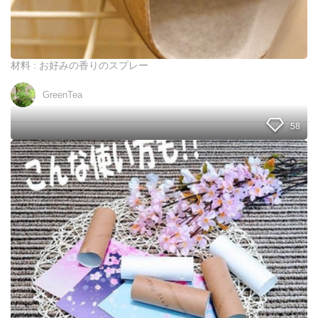
い
ま
せ
ん
（
材料 : お好みの香りのスプレー
ト
イ
GreenTea
レ
ッ
ト
58
ペ
ー
ペ
パ
ー
ー
パ
芯
ー
再
の
利
芯
用
に
）
ク
ル
ッ
と
巻