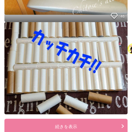
ん
な
時
46
は
こ
【
れ
ペ
を
ー
試
パ
し
ー
て
芯
♪
を
収
集
し
て
い
る
方
】
保
管
は
続きを表示
ダ