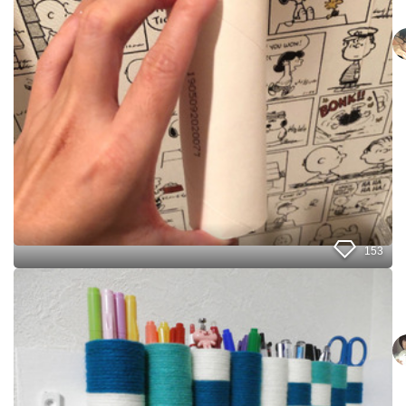
性
と
必
き
見
に
！
役
！
立
ト
つ
イ
「
レ
あ
ッ
れ
ト
」
ペ
使
ー
っ
パ
た
ー
ら
芯
出
153
捨
て
て
く
ト
る
る
イ
つ
や
レ
い
つ
ッ
で
が
ト
に
掃
ペ
も
除
ー
う
道