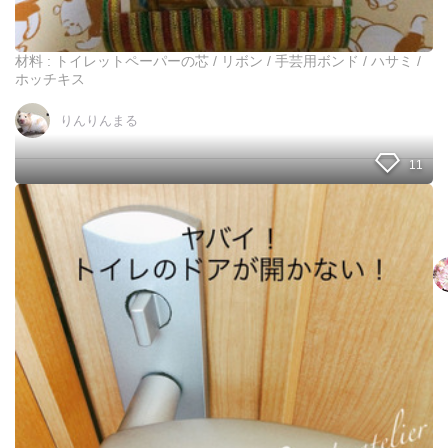
げ
た
だ
材料 : トイレットペーパーの芯 / リボン / 手芸用ボンド / ハサミ /
け
ホッチキス
の
ポ
りんりんまる
ス
ト
11
カ
ー
ド
ト
立
イ
て
レ
の
ド
ア
が
開
か
な
い
…
そ