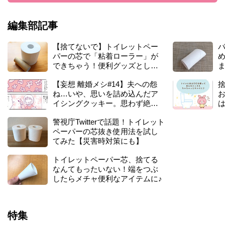
ン
ボ
編集部記事
ー
ル
【捨てないで】トイレットペー
で
パーの芯で「粘着ローラー」が
は
できちゃう！便利グッズとして
な
大活躍♪節約にも
く
【妄想 離婚メシ#14】夫への怨
捨
コ
ね…いや、思いを詰め込んだア
お
レ
イシングクッキー。思わず絶句
が
するその作り方とは？
オ
警視庁Twitterで話題！トイレット
ス
ペーパーの芯抜き使用法を試し
ス
てみた【災害時対策にも】
メ
トイレットペーパー芯、捨てる
なんてもったいない！端をつぶ
したらメチャ便利なアイテムに♪
特集