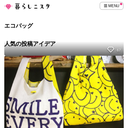
MENU
エコバッグ
人気の投稿アイデア
67
1
0
0
均
手
拭
い
1
枚
で
作
る