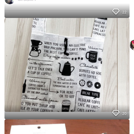
コ
バ
ッ
22
グ
に
1
リ
0
メ
0
イ
均
ク
て
。
ぬ
ぐ
い
2
枚
で
作
る
、
コ
ン
20
ビ
ニ
し
弁
っ