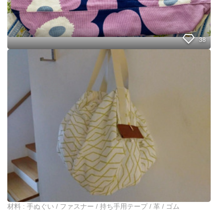
38
手
ぬ
ぐ
い
を
大
人
エ
コ
バ
ッ
グ
に
材料 : 手ぬぐい / ファスナー / 持ち手用テープ / 革 / ゴム