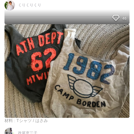
くりくりくり
46
ミ
シ
ン
不
要
！
思
い
出
の
T
シ
ャ
ツ
を
簡
材料 : Tシャツ / はさみ
単
エ
政尾恵三子