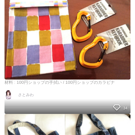
当
か
用
り
エ
洗
コ
え
バ
る
ッ
、
グ
コ
ン
ビ
ニ
用
エ
コ
バ
材料 : 100円ショップの手拭い / 100円ショップのカラビナ
ッ
グ
さとみわ
を
直
線
34
縫
い
捨
だ
て
け
な