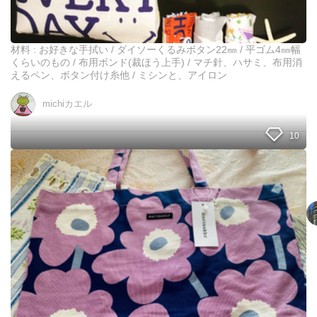
！
ち
っ
ち
材料 : お好きな手拭い / ダイソーくるみボタン22㎜ / 平ゴム4㎜幅
ゃ
くらいのもの / 布用ボンド(裁ほう上手) / マチ針、ハサミ、布用消
く
えるペン、ボタン付け糸他 / ミシンと、アイロン
ま
と
michiカエル
ま
る
10
エ
コ
バ
可
ッ
愛
グ
い
！
エ
コ
バ
ッ
グ