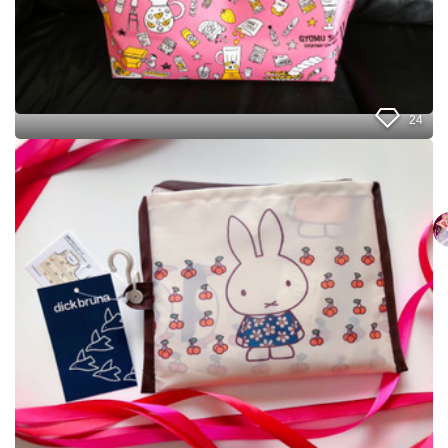
が
ゲ
、
ッ
大
ト
容
！
量
で
可
24
愛
い
し
！
ま
！
む
ら
♡
た
っ
ぷ
り
入
る
ミ
ッ
フ
ィ