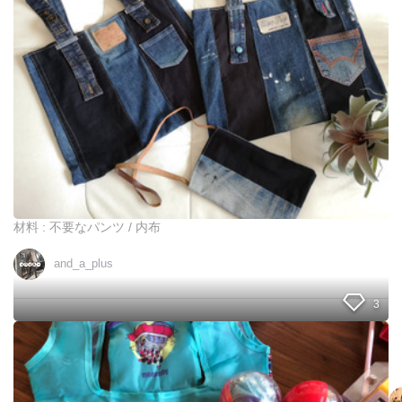
で
い
作
！
る
材
料
費
0
円
で
エ
コ
バ
ッ
グ
材料 : 不要なパンツ / 内布
and_a_plus
3
大
人
も
子