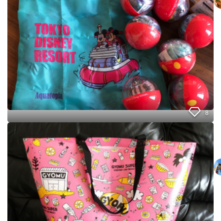
ど
も
も
楽
し
い
！
ガ
チ
ャ
ガ
チ
8
ャ
で
業
可
ス
愛
ー
い
の
エ
エ
コ
コ
バ
バ
ッ
ッ
グ
グ
を