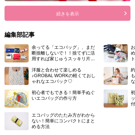
ー
の
エ
続きを表示
コ
バ
ッ
編集部記事
グ
♡
余ってる「エコバッグ」、まだ
断捨離しないで！！捨てずに活
め
用すれば家じゅうスッキリ片づ
ト
きます♡【収納術】
洋服と合わせて楽しめる
約
♪GROBAL WORKの軽くておし
ゃれなエコバック♡
初心者でもできる！簡単手ぬぐ
いエコバッグの作り方
エコバッグのたたみ方がわから
ない！簡単にコンパクトにまと
める方法