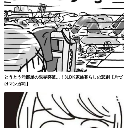
とうとう汚部屋の限界突破…！3LDK家族暮らしの悲劇【片づ
けマンガ#1】