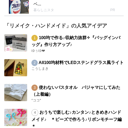
ベ...
暮らしニスタ
PR
「リメイク・ハンドメイド」の人気アイデア
100均で作る♪収納力抜群✧『バッグインバ
ッグ』作り方アップ♪
ゆぅゆ❤️
All100均材料でLEDステンドグラス風ライト
こうしまき
使わないバスタオル パジャマにしてみた
（上着編）
*ココ*
おうちで楽しむ♪カンタン♪ときめきハンド
メイド♪ ＊ビーズで作ろう♪リボンモチーフ編
＊