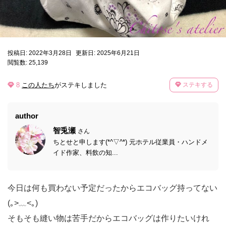
投稿日: 2022年3月28日
更新日: 2025年6月21日
閲覧数: 25,139
8
この人たち
がステキしました
ステキする
author
智兎瀬
さん
ちとせと申します(*^▽^*) 元ホテル従業員・ハンドメ
イド作家、料飲の知...
今日は何も買わない予定だったからエコバッグ持ってない
(｡>﹏<｡)
そもそも縫い物は苦手だからエコバッグは作りたいけれ