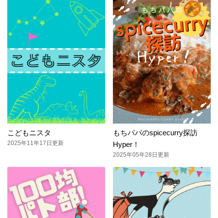
こどもニスタ
もちパパのspicecurry探訪
2025年11年17日更新
Hyper！
2025年05年28日更新