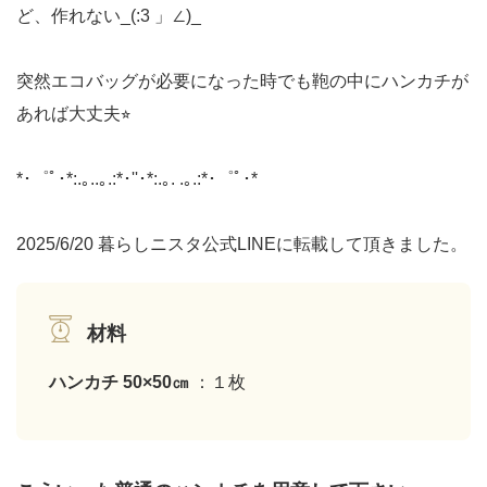
ど、作れない_(:3 」∠)_
突然エコバッグが必要になった時でも鞄の中にハンカチが
あれば大丈夫⭐︎
*･゜ﾟ･*:.｡..｡.:*･''･*:.｡. .｡.:*･゜ﾟ･*
2025/6/20 暮らしニスタ公式LINEに転載して頂きました。
材料
ハンカチ 50×50㎝
：１枚