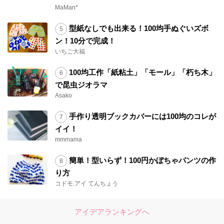
MaMan*
型紙なしでも出来る！100均手ぬぐいズボ
ン！10分で完成！
いちご大福
100均工作「紙粘土」「モール」「朽ち木」
で昆虫ジオラマ
Asako
手作り透明ブックカバーには100均のコレが
イイ！
mmmama
簡単！型いらず！100円かぼちゃパンツの作
り方
コドモ.アイ てんちょう
アイデアランキングへ