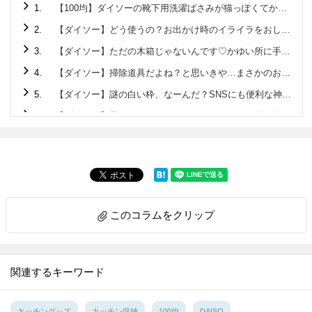
1.
【100均】ダイソーの靴下用洗濯ばさみが猫っぽくてかわいい！
2.
【ダイソー】どう使うの？お出かけ時のイライラをおしゃれに解決しちゃうアイテム！
3.
【ダイソー】ただの木箱じゃないんです♡かゆい所に手が届くクオリティ高すぎの220円アイテム
4.
【ダイソー】掃除道具だよね？と思いきや…まさかのお弁当に使える便利グッズ♡
5.
【ダイソー】謎の白い枠、なーんだ？SNSにも便利な神アイテムです♡
6.
【ダイソー】黒いマステ？…じゃないんです！正体を知れば驚くこと間違いなしの便利アイテム♪
7.
【セリア】箸箱みたいな容器の正体は？旅行のお悩みを解決してくれる便利アイテムでした！
8.
【ダイソー】ニット帽じゃありません！！家でも使えて旅先・帰省先にも持っていきたい便利アイテムです♡
9.
【ダイソー】地味な普通のポーチと見せかけて…家に帰ってからメチャ楽になれる便利グッズだった！
10.
【ダイソー】ファッションアイテムじゃありません！今後ますます使用頻度アップするので早いところゲット♡
このコラムをクリップ
11.
【セリア】ピピピー！雨の日、要注意なモノのストレス解消♡もうなくさない＆盗まれない
12.
【ダイソー】デキる大人が密かに持ち歩く「ふせん」の正体とは？特に冬場に「助かった～」な便利グッズです
13.
【ダイソー】ただのフタじゃない！！ウェットティッシュのプチストレス解消♡ありそうでなかった画期的工夫がスゴい♡
関連するキーワード
14.
【ダイソー】おもちゃみたいな謎パーツ、一体何？実はティータイムのモヤモヤを解決してくれるアイテムでした！
15.
【ダイソー】まさかCDプレイヤー…!?謎の円形アイテム、550円で買えるなんて驚き～!!なスグレモノです
キッチングッズ
キッチン収納
100均
DAISO