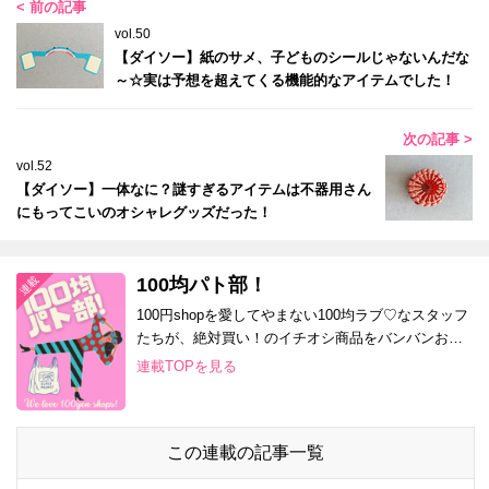
< 前の記事
vol.50
【ダイソー】紙のサメ、子どものシールじゃないんだな
～☆実は予想を超えてくる機能的なアイテムでした！
次の記事 >
vol.52
【ダイソー】一体なに？謎すぎるアイテムは不器用さん
にもってこいのオシャレグッズだった！
100均パト部！
100円shopを愛してやまない100均ラブ♡なスタッフ
たちが、絶対買い！のイチオシ商品をバンバンお届
け！
連載TOPを見る
この連載の記事一覧