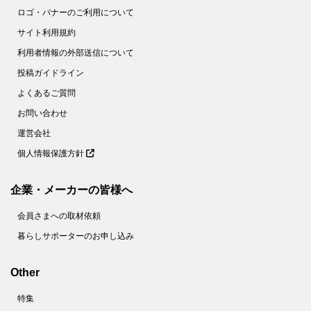
59.
【ダイソー】謎のドアの正体とは？かわいいオブジェと見せかけて、実用的なグッズです！
ロゴ・バナーのご利用について
サイト利用規約
60.
【ダイソー】インパクト大な謎グッズ、一体なに？女性のおしゃれを陰で支えるスグレモノでした！
利用者情報の外部送信について
61.
【ダイソー】不思議な形のラック？実は悩み多き場所の収納力が2倍になる便利アイテムです！
投稿ガイドライン
62.
【キャンドゥ】え！？用途がレア＆面白すぎ！おなじみの節約食材が華麗なる変身をとげるアイデアグッズです♡
よくあるご質問
63.
【ダイソー】110円でホントにいいの！？ただのペンじゃない！コンパクトなのに頼りになる1本♡
お問い合わせ
64.
【キャン★ドゥ】こいのぼり？じゃないよ！こう見えて頼りになる防犯グッズなんです！
運営会社
65.
【キャンドゥ】子ども向けシールじゃないんです～！！家事の「ちょい面倒」を解消する便利グッズだけど、ちょっと切なくなるかも！？
個人情報保護方針
66.
【セリア】ママ世代必見！小さすぎるケースだけど「出しっぱなし癖」をブロックする便利グッズ
67.
【ダイソー】なんで今までなかったの！？デスクでもキッチンでも謎の形が煩わしい作業を簡単にしてくれるよ♡
企業・メーカーの皆様へ
68.
【キャン★ドゥ】330円でも破格！喉から手が出るほど欲しい女性続出のカチューシャの正体は！？
会員さまへの取材依頼
69.
【キャン★ドゥ】小さなカプセル、お薬やサプリじゃないよ。もたつき解消！一度使えばもうない時には戻れません！！
暮らしサポーターのお申し込み
70.
【キャンドゥ】謎の白い筆ペン！？かと思いきや、おぉっと驚く意外な使い方の便利グッズ。ほったらかしにしがちな不便を解消♪
71.
【キャン★ドゥ】お風呂時間が快適＆楽しくなっちゃう♪シンプルな形に隠されたアイデアに感激！！
Other
72.
【ダイソー】手のひらサイズの輪っかが感動の発明品！小さいワガママ全部叶いました♡
特集