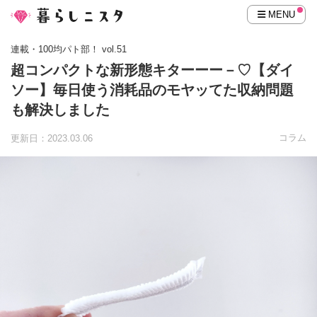
MENU
連載・100均パト部！ vol.51
超コンパクトな新形態キターーー－♡【ダイ
ソー】毎日使う消耗品のモヤッてた収納問題
も解決しました
コラム
更新日：2023.03.06