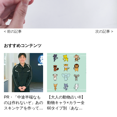
< 前の記事
次の記事 >
おすすめコンテンツ
PR・「中途半端なも
【大人の動物占い®】
のは作れないぞ」あの
動物キャラ×カラー全
スキンケアを作ってい
60タイプ別〈あなた
る工場の舞台裏！
の運勢〉は？