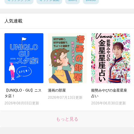
16.
【キャンドゥ】ただのジップバッグじゃないんです！日本人に欠かせない食品をおいしく保存する専用袋♪
17.
【ダイソー】トング…じゃない！定番グッズが進化♪画期的すぎるアイテムの正体とは？
人気連載
18.
【キャンドゥ】ちっちゃいケースに見せかけて？作業を激ラクにしてくれる便利キッチングッズ！手も汚れない♡
19.
【ダイソー】このクオリティで110円とはありがたや～。防災用に買ったのに…むしろ日ごろの家事で引っ張りだこです！！
20.
【ダイソー】ステンレスの棒…一体何!? 330円だけど買う価値アリな今流行りのお役立ちアイテム♪
21.
【ダイソー】手芸道具じゃない！謎のマジックテープ、現代人の時短に役立つ地味スゴグッズだった♪
22.
【セリア】この冬、すでに争奪戦！？盛れる高見えパールアクセ♡不器用さんも失敗しない簡単アレンジも紹介
23.
【セリア】たった3cmの黒いパーツですが…何かと物騒な年末にも役立つ頼もしいアイテムです！！
24.
【ダイソー】謎の袋、実は女性の「困った！」を解決するスゴいヤツ♡年末年始のお呼ばれや旅行もこれで安心♪
【UNIQLO・GU】ニス
漫画の部屋
能勢みやびの金星星座
25.
【キャンドゥ】ここまでコンパクトになるとは！！収納ラクチンな便利グッズはキッチンでもアウトドアでも使える万能アイテムです♪
タ店！
占い
2026年07月13日更新
26.
【ダイソー】謎のオブジェ？実は、“姿勢がよくなっちゃうかも”なスグレモノ便利グッズ♪
2026年08月03日更新
2026年06月30日更新
27.
【セリア】ネコ耳でほっこり♡意外な使い方で、やりたくない家事の効率も上がりますよ！
もっと見る
28.
【セリア】さらば生活感！！暮らしの消耗品をスマートに見せる＆めっちゃ使いやすくする一石二鳥グッズ
29.
【ダイソー】ブックエンド？じゃない！動きたくないズボラー注目の便利グッズです♡