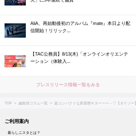
44.
【ダイソー】一見ただの白い紐なのに！？まさかの「推し活」で活躍する便利グッズ♡さて、どう使う？
45.
【ダイソー】ありそうでなかった！作り置きが劇的にラクになる薄い円盤の正体は？
46.
【セリア】細かい作業がスイスイな感動級の便利グッズ！SNS大バズりも納得だ～
AliA、再始動後初のアルバム『mate』本日より配
47.
【キャン★ドゥ】ただのケースじゃない！かゆいところに手が届く仕掛けがスゴい便利アイテム
信開始！リリック...
48.
今すぐ欲しい☆【ダイソー】スティックのりじゃありません！花粉の季節に活躍しそうな便利グッズ
49.
すぐ買いに行くー！！【セリア】調理中のイラッ…から一瞬で解き放たれます♡かわいい上に使えるキッチングッズ降臨♪
【TAC公務員】8/13(木)「オンラインオリエンテ
50.
【ダイソー】紙のサメ、子どものシールじゃないんだな～☆実は予想を超えてくる機能的なアイテムでした！
ーション（体験入...
51.
超コンパクトな新形態キターーー－♡【ダイソー】毎日使う消耗品のモヤッてた収納問題も解決しました
52.
【ダイソー】一体なに？謎すぎるアイテムは不器用さんにもってこいのオシャレグッズだった！
プレスリリース情報一覧をみる
53.
【セリア】ネコ形はただのデザインじゃなかった！かわいい上に働き者♡家じゅうで大活躍してくれます♪
54.
【ダイソー】いろんな形の凸凹がミソ！メイクする人のわずらわしい作業がラクになる便利グッズです
TOP
編集部コラム一覧
超コンパクトな新形態キターーー－♡【ダイソー
55.
【セリア】狭いキッチンで威力を発揮！意外と場所を取る作業がすっきりラクチンに♪
56.
【キャンドゥ】超ビッグサイズのシャワーキャップ！？実は冬中大活躍したアイテムを守ってくれる便利グッズだった！
ご利用案内
57.
【セリア】シンプルな長方形だけど…実は、美容好き女子にうれしい！あちこちで大活躍する長方形の正体とは？
58.
【ダイソー】550円だけど即買い♡コンパクトさについ2度見しちゃうお出かけのマストアイテム！
暮らしニスタとは？