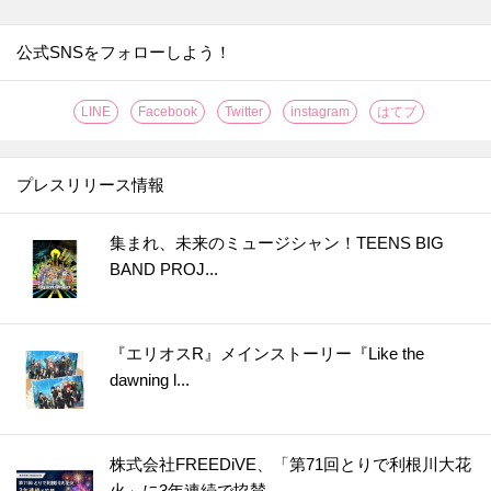
30.
【セリア】一体どう使うの？もう騙されない！ちっちゃいけれど頼りになるスグレモノです
31.
【ダイソー】黒いプレートに謎の切り込み？！なくしやすいモノの置き場所など幅広く使える便利アイテムなんです♪
公式SNSをフォローしよう！
32.
【ダイソー】まるで魔法の棒！年末、断捨離してフリマアプリで売りたいときに大助かり♡
LINE
Facebook
Twitter
instagram
はてブ
33.
【ダイソー】何度も洗って使えるラベルシールが便利すぎ！！食品ロスがみるみる減っていく優秀グッズ
34.
【キャン★ドゥ】スゴい棒が登場！！キッチンのよくあるイライラが一発解決☆
プレスリリース情報
35.
【ダイソー】洗濯バサミじゃありません！調理中の“地味にイラッ”を解消＆狭いキッチンで役立つ便利グッズ
36.
【ダイソー】知恵の輪？じゃない！アウターの置きっぱなし癖をやめたい人におすすめの便利グッズ
集まれ、未来のミュージシャン！TEENS BIG
37.
【ダイソー】こう見えてキッチングッズ！使いやすい＆収納しやすいポイントがいっぱいで優秀すぎやしませんか！
BAND PROJ...
38.
【ダイソー】謎のケース、何を入れる？甘い派にもごはん派にもうれしいアイテムです！
39.
【キャンドゥ】もう失敗しません！1分20秒でいつもの料理を格上げする便利アイテム
『エリオスR』メインストーリー『Like the
40.
【ダイソー】キャンプグッズらしいけど謎すぎるでしょ、この形！実は、ふだんから大活躍のマルチアイテムでした♪
dawning l...
41.
【キャンドゥ】シリコーンの丸いヤツ、220円じゃ普通は買えない！？即買い決定の狭いキッチンで役立つアイテム
42.
【ダイソー】知らないうちに倒れててイラッ…からも解放！掃除用具をラクチン収納できる超便利アイテム♪
43.
【セリア】ただのマスカラじゃない！進化したアイテムで“脱！老け見え”にもお役立ち♪
株式会社FREEDiVE、「第71回とりで利根川大花
火」に3年連続で協賛