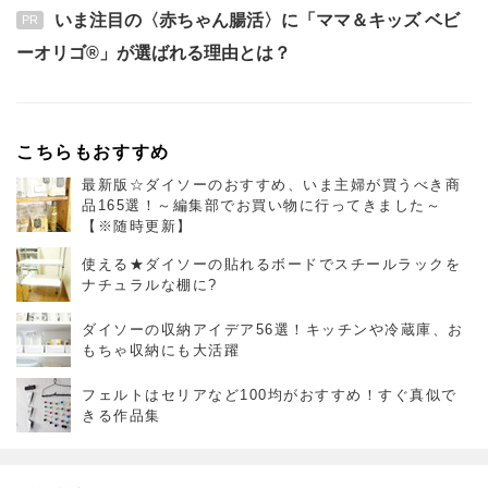
いま注目の〈赤ちゃん腸活〉に「ママ＆キッズ ベビ
PR
ーオリゴ®」が選ばれる理由とは？
こちらもおすすめ
最新版☆ダイソーのおすすめ、いま主婦が買うべき商
品165選！～編集部でお買い物に行ってきました～
【※随時更新】
使える★ダイソーの貼れるボードでスチールラックを
ナチュラルな棚に?
ダイソーの収納アイデア56選！キッチンや冷蔵庫、お
もちゃ収納にも大活躍
フェルトはセリアなど100均がおすすめ！すぐ真似で
きる作品集