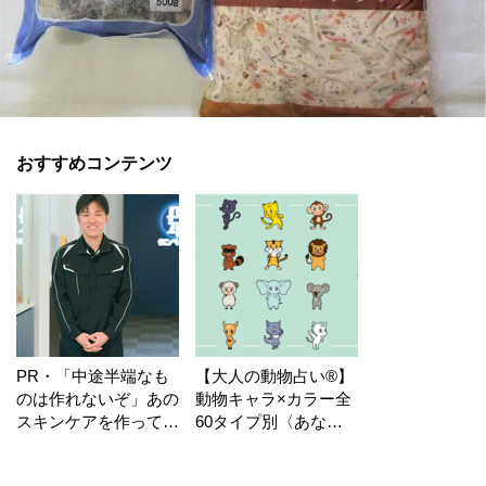
おすすめコンテンツ
PR・「中途半端なも
【大人の動物占い®】
のは作れないぞ」あの
動物キャラ×カラー全
スキンケアを作ってい
60タイプ別〈あなた
る工場の舞台裏！
の運勢〉は？