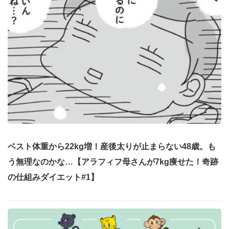
ベスト体重から22kg増！産後太りが止まらない48歳。も
う無理なのかな…【アラフィフ母さんが7kg痩せた！奇跡
の仕組みダイエット#1】