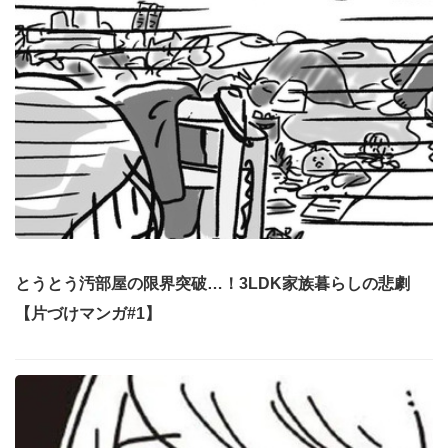
とうとう汚部屋の限界突破…！3LDK家族暮らしの悲劇
【片づけマンガ#1】