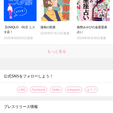
【UNIQLO・GU】ニス
漫画の部屋
能勢みやびの金星星座
タ店！
占い
2026年07月13日更新
2026年08月03日更新
2026年06月30日更新
もっと見る
公式SNSをフォローしよう！
LINE
Facebook
Twitter
instagram
はてブ
プレスリリース情報