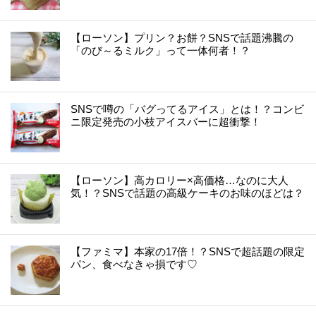
【ローソン】プリン？お餅？SNSで話題沸騰の
「のび～るミルク」って一体何者！？
SNSで噂の「バグってるアイス」とは！？コンビ
ニ限定発売の小枝アイスバーに超衝撃！
【ローソン】高カロリー×高価格…なのに大人
気！？SNSで話題の高級ケーキのお味のほどは？
【ファミマ】本家の17倍！？SNSで超話題の限定
パン、食べなきゃ損です♡