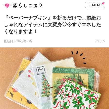
MENU
『ペーパーナプキン』を折るだけで…超絶お
しゃれなアイテムに大変身♡今すぐマネした
くなりますよ！
コラム
更新日：2026.05.15