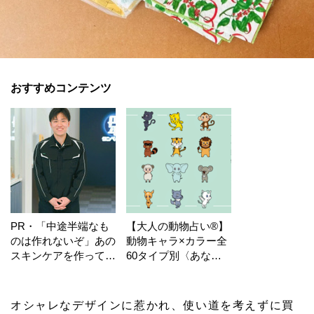
おすすめコンテンツ
PR・「中途半端なも
【大人の動物占い®】
のは作れないぞ」あの
動物キャラ×カラー全
スキンケアを作ってい
60タイプ別〈あなた
る工場の舞台裏！
の運勢〉は？
オシャレなデザインに惹かれ、使い道を考えずに買