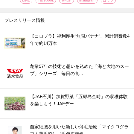
LINE
Facebook
Twitter
instagram
はてブ
プレスリリース情報
【コロプラ】福利厚生“無限バナナ”、累計消費数4
年で約14万本
創業97年の技術と想いを込めた「海と大地のスー
プ」シリーズ、毎日の食...
【JAF石川】加賀野菜「五郎島金時」の収穫体験
を楽しもう！JAFデー...
自家細胞を用いた新しい薄毛治療「マイクログラ
フト薄毛療法（毛包皮膚組...