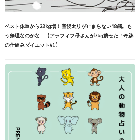
ベスト体重から22kg増！産後太りが止まらない48歳。も
う無理なのかな…【アラフィフ母さんが7kg痩せた！奇跡
の仕組みダイエット#1】