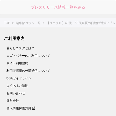
49.
【GU】着回し力絶大です♡セットアップでも単体でも使い倒せる「スウェット」アイテムに大注目！
プレスリリース情報一覧をみる
50.
【ユニクロ】スマホ操作がラク♡使い勝手＆あったかさに大感動の「ミトン」見つけた！
51.
【ユニクロ】発売日にほぼ完売！？超人気の「アニヤ」コラボ、可愛い目玉アイテム再販決定！
TOP
編集部コラム一覧
【ユニクロ】40代・50代真夏の日焼け対策に『
52.
【ユニクロ】コスパ良し！履き心地抜群！人気のコラボソックスはコーデの差し色にも使える♡
53.
【ユニクロ】チャンキーストールのおすすめの巻き方＆冬コーデ4選！
ご利用案内
54.
【GU】おしゃれで使える！と大人気の〈冬アウター〉。着ぶくれしないスッキリ見えコーデ4選
暮らしニスタとは？
55.
【ユニクロ】極力コート着たくない人必見！パフテック（ウォームパデッド）が超使える
ロゴ・バナーのご利用について
56.
【GU】体型カバーも叶うと評判のバズりワンピ！旬アウターとの相性もバツグンでした♡
サイト利用規約
57.
【GU】今季のトレンド大本命！華やぎ「プチプラニット」手に入れるなら今しかない！
利用者情報の外部送信について
58.
【ユニクロ】極上のあったかさでこの価格！？ふわもこ♡ブーツ型ルームシューズは絶対に"買い"！
投稿ガイドライン
59.
【GU】春まで使える「デニムジャンスカ」が想像以上に可愛すぎ♡売り切れる前に即ゲットして！
よくあるご質問
60.
【GU】待ってました♡プライスダウン！脚細効果バツグンな「ムートンブーツ」すぐにゲットしてー！
お問い合わせ
61.
【ユニクロ】より高見えデザインで登場！上品なスウェードタッチ手袋はプレゼントにも♡
運営会社
個人情報保護方針
62.
【ユニクロ】大人気「マリメッコ」戦利品全部見せ！自然モチーフの4柄がおしゃれすぎ♡