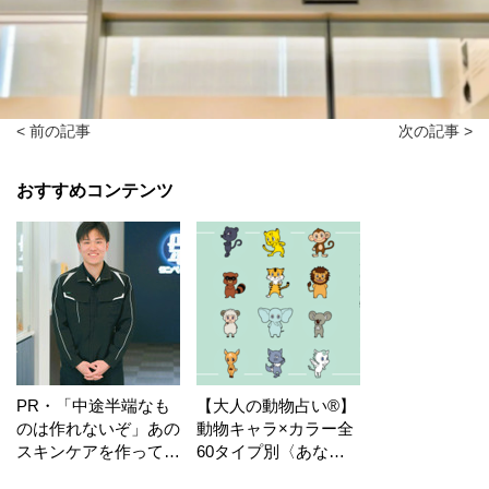
< 前の記事
次の記事 >
おすすめコンテンツ
PR・「中途半端なも
【大人の動物占い®】
のは作れないぞ」あの
動物キャラ×カラー全
スキンケアを作ってい
60タイプ別〈あなた
る工場の舞台裏！
の運勢〉は？