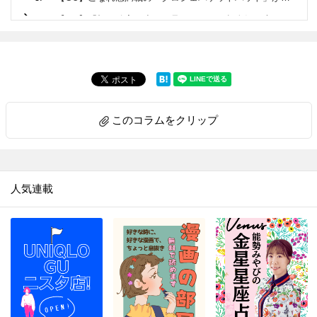
6.
【GU】「顔が確実に小さく見える！」と超人気！大ヒットの夏ハットかぶってみた♡
7.
【GU】履き心地、最高すぎ…！！超トレンドの「パフィーサンダル」。2色買いしちゃうかも♡
8.
【GU】メッシュニットはイロチ＆サイズ違いで買うのが断然おすすめ！！〈着比べてみた〉
9.
【GU】本革なのに…！？コスパ良すぎ！！きれいめもカジュアルもイケる超優秀ミニショルダー
10.
【ユニクロ】バズり中の「ラウンドミニショルダーバッグ」ヘビロテ決定♡機能性抜群でコスパ良し！…コレは使える！
このコラムをクリップ
11.
【GU】おしゃれすぎ…！人気沸騰中の〈黒ワンピ〉で夏の着こなし3連発！
12.
【GU】爆売れ「サンダル」が待望の再販！！こりゃ完売になるわけだ…！見つけたら「買い」ですよ
13.
【ユニクロ】コンパクトなのに収納力バッチリ♡〈ウォレットショルダーバッグ〉お出かけのお供に欠かせません
人気連載
14.
【GU】「細見え効果バツグン」「腰張りさんの救世主♡」話題の〈カーゴロングスカート〉履いてみた！
15.
【GU】人気バッグに新色登場！おしゃれで見た目以上に大容量。しかも秋まで使えちゃう？！
16.
着回し力半端ない！！ずっとこれ着てたい…！【GU】神ワンピが可愛いすぎ！！
17.
【ユニクロ】二の腕、絶対に日焼けしたくない！！！UPF40の「アームカバー」実際に使ってみた！
18.
【ユニクロ】限定販売アイテムなので急いで！！！プチプラなのに目を引く可愛さのビーズブレスレット♡
19.
【GU】かわいすぎて売り切れ続出！！映えブラウスが再販。秋コーデに大活躍の予感♡〈イロチで着比べてみた〉