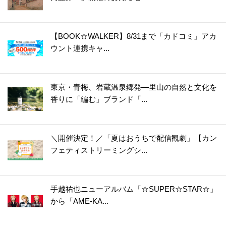
35.
【GU】色味も素材も可愛すぎ！小顔効果バツグンな「ロゴキャップ」。イロチで揃えたくなるよ♡
36.
【GU】1着で3役なんてスゴすぎません？大注目のセーターはお得感満載♡
【BOOK☆WALKER】8/31まで「カドコミ」アカ
37.
可愛すぎるルックスで売り切れ続出！【GU】「ボアミニショルダー」は冬コーデのマストアイテム！
ウント連携キャ...
38.
【ユニクロ】隠れた逸品！折り畳みの面倒くささがない「UVカットコンパクトアンブレラ」が超優秀♡
39.
【ユニクロ】人気のルームシューズがアップデートして登場！ふわもこな履き心地♡
東京・青梅、岩蔵温泉郷発―里山の自然と文化を
40.
【GU】やっと入手できた！！超人気の"高見えジャケット"は噂通りのかわいさだった♡
香りに「編む」ブランド「...
41.
【ユニクロ】SNSでも話題♡高見え2WAYバッグは上品な見た目以上の収納力！
42.
【ユニクロ】売り切れ続出だった〈ネックゲイター〉が今年も登場！3Way仕様でコスパ最強
＼開催決定！／「夏はおうちで配信観劇」【カン
43.
【GU】快適すぎてリピ買いする人続出！！履き心地が最高すぎる♡「ウルトラストレッチブーツ」
フェティストリーミングシ...
44.
【GU】冬のワードローブのスタメン確定！「大人気セーター」のボーダー柄がめちゃ使えます♡〈着回しコーデ3選〉
45.
【ユニクロ】売り切れ続出！リバーシブルレザー製ベルトは"1本で2度"楽しめておトク♡
46.
【GU】もはや「隠れ名品」では！？アクセ感覚で持ち歩ける〈冬バッグ〉。可愛いがすぎる…！
手越祐也ニューアルバム「☆SUPER☆STAR☆」
から「AME-KA...
47.
【ユニクロ】昨年即完した「トートバッグ」再登場！持つだけでブリティッシュスタイルに♡
48.
【GU】この冬「主役級カーデ」に決定！メンズだけど大人女子もおしゃれに着こなせます♡