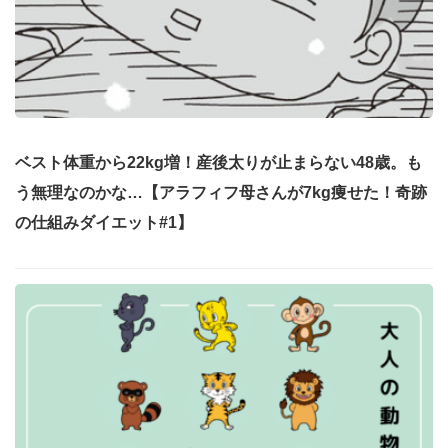
ベスト体重から22kg増！産後太りが止まらない48歳。も
う無理なのかな…【アラフィフ母さんが7kg痩せた！奇跡
の仕組みダイエット#1】