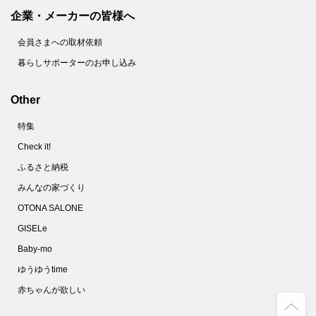
63.
【ユニクロ】このクオリティでこの価格！？2色買いマストなふわもこ極暖ネックウォーマー
企業・メーカーの皆様へ
64.
在庫わずかだけど…いま買うべき！？【UNIQLO×Marimekko】コラボアイテムを着回してみた結果！
会員さまへの取材依頼
65.
【ユニクロ】あの高見えバッグに新色登場！きれいめなのに大容量、冬コーデの差し色にも♡
暮らしサポーターのお申し込み
66.
【ユニクロ】全10色！イロチで揃えたい♡美しいフォルムの「ヒートテックリブビーニー」
67.
【ユニクロ】最も暖かい手袋はコレ！只今プライスダウン中、もう他の手袋には戻れません！
Other
68.
【GU】早くも売り切れ続出中！今季話題の「チュールスカート」は高コスパで使えるよ♡
特集
69.
【ユニクロ】今が買い時！「買ってよかった♡」の声続出の人気マフラーが、ついにプライスダウン！
Check it!
70.
今まで見逃してた…！！【GU】590円のプチプラアイテム大発見！毎日ヘビロテ間違いなし♪
ふるさと納税
71.
【ユニクロ】キース・ヘリング「UVカットキャップ」で紫外線対策！ かぶるだけでオシャレに
みんなの家づくり
72.
【GU】待ってました♡大人気ニットシューズが再販！履き心地もかわいさもグレードアップしてますよ
OTONA SALONE
73.
【ユニクロ】リピーター続出の隠れ名品「ルームシューズ」が進化！ 春らしいカラーもかわいい
GISELe
74.
【ユニクロ】全て2000円以下！コスパ最強「サングラス」は充実のラインナップでオシャレすぎ！
Baby-mo
75.
【ユニクロ】〈UPF50+〉のリネン素材「UVカットワイドブリムハット」で紫外線からガード！
ゆうゆうtime
76.
【GU】話題のアンダーカバーコラボ、買って正解♡このクオリティでまさかのお値段にも驚愕！！
赤ちゃんが欲しい
77.
【GU】羽織るだけで気分が上がる♡春色シャツがかわいすぎー！女子にうれしい機能つき♪