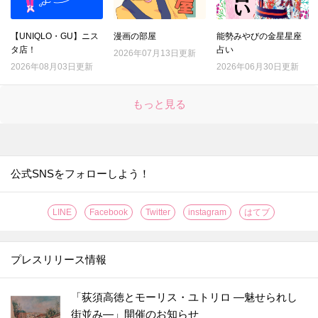
20.
【ユニクロ】緑のドラえもん！？癒されるかわいさ♡毎日使いたい〈ユニクロ×ドラえもん〉の大容量エコバッグ
21.
【ユニクロ】プチプラ3足組ソックスが秀逸！夏秋おすすめの「靴下×サンダル」ベストコーデはコレ
【UNIQLO・GU】ニス
漫画の部屋
能勢みやびの金星星座
タ店！
占い
22.
2026年07月13日更新
【GU】お尻コンプレックスでも大丈夫♡「タックワイドパンツ」が大成功すぎて感動が止まらない…！！
2026年08月03日更新
2026年06月30日更新
23.
【GU】高見え効果絶大！「ビットローファー」が見逃せない！！まずは足元から秋コーデにシフトしよ♡
24.
【GU】羽織るだけでおしゃ見え♡シルエット素敵すぎ！！「オーバーサイズベスト」着こなし実例3選
もっと見る
25.
【ユニクロ】本革ベルトで高見え♡カジュアルにもきれいめにも使える〈超優秀キャップ〉は秋の紫外線対策にも
26.
【GU】こんなの待ってた！見た目も収納力も超優秀な「本革バッグ」。秋のお出かけに持ってって―！！
27.
【ユニクロ】肌寒い季節から真冬まで大活躍！海外古着風のスウェットが可愛いすぎ♡
公式SNSをフォローしよう！
28.
【GU】人気すぎて完売続出！コスパ最強の「秋映えトップス」見つけたら即買うしかないっしょ！
29.
【ユニクロ】あの"神バッグ"に秋冬カラー登場♡アレンジ自在のショルダーバッグ、絶対手に入れたい！！！
LINE
Facebook
Twitter
instagram
はてブ
30.
【ユニクロ】食材の買い出し、仕事、1泊旅行はこれ一つでOK！海外ショッパー風シンプルバッグがおしゃれすぎ♡
31.
【GU】冬まで大活躍の「カーゴボトム」。大人かわいく着こなしたいなら断然こっち！！
プレスリリース情報
32.
【GU】おしゃれなデザインなのにウエストがきつくならない？！オールシーズン大活躍必至のハーフパンツ♡
33.
ショート丈可愛すぎ♡【GU】チェックシャツで着やせもスタイルアップも思いのまま！
「荻須高徳とモーリス・ユトリロ ―魅せられし
街並み―」開催のお知らせ
34.
【GU】華奢見え♡差し色にぴったりな「カーディガン」が今年も登場。着心地の良さがパワーアップしてますよ！！