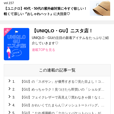
vol.157
【ユニクロ】40代・50代の紫外線対策に今すぐ欲しい！
軽くて涼しい『おしゃれハット』に大注目♡
【UNIQLO・GU】ニスタ店！
UNIQLO・GUの注目の新着アイテムをたっぷりご紹
介していきます♡
連載TOPを見る
この連載の記事一覧
1.
【GU】の「スポサン」が優秀すぎる♡見た目よし！コスパよし！春夏に大活躍の予感～！
2.
【GU】めっちゃラク！見つけたら即買いの「ショルダーポーチ」。3つセットでオトクすぎる！
3.
【GU】フェイクレザーで高見え♡買わなきゃ損！なミニショルダー
4.
【GU】かわいくてたまらん♡メッシュトートバッグ。大容量でざくざく入るよ～
5.
【GU】こなれ感満載の「クロシェバケットハット」がかわいすぎ！！日焼け防止にも役立つよ