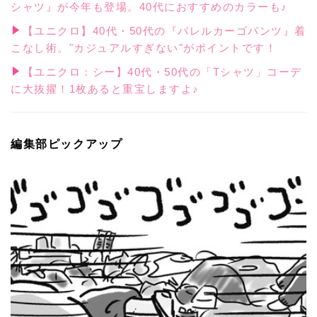
シャツ』が今年も登場。40代におすすめのカラーも♪
【ユニクロ】40代・50代の『バレルカーゴパンツ』着
こなし術。"カジュアルすぎない"がポイントです！
【ユニクロ：シー】40代・50代の「Tシャツ」コーデ
に大抜擢！1枚あると重宝しますよ♪
編集部ピックアップ