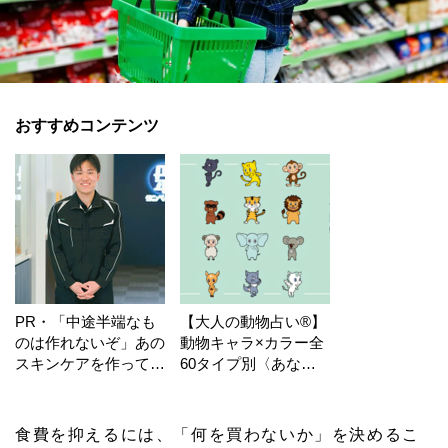
おすすめコンテンツ
PR・「中途半端なも
【大人の動物占い®】
のは作れないぞ」あの
動物キャラ×カラー全
スキンケアを作ってい
60タイプ別〈あなた
る工場の舞台裏！
の運勢〉は？
食費を抑えるには、「何を買わないか」を決めるこ