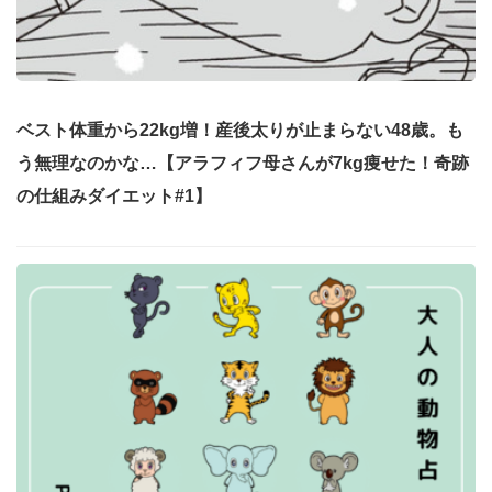
ベスト体重から22kg増！産後太りが止まらない48歳。も
う無理なのかな…【アラフィフ母さんが7kg痩せた！奇跡
の仕組みダイエット#1】