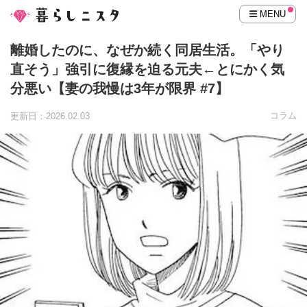
MENU
離婚したのに、なぜか続く同居生活。「やり
直そう」強引に復縁を迫る元夫←とにかく気
分悪い【妻の我慢は3年が限界 #7】
コラム
更新日：2026.02.03