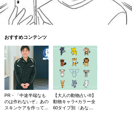
おすすめコンテンツ
PR・「中途半端なも
【大人の動物占い®】
のは作れないぞ」あの
動物キャラ×カラー全
スキンケアを作ってい
60タイプ別〈あなた
る工場の舞台裏！
の運勢〉は？