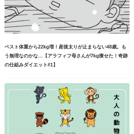
ベスト体重から22kg増！産後太りが止まらない48歳。も
う無理なのかな…【アラフィフ母さんが7kg痩せた！奇跡
の仕組みダイエット#1】