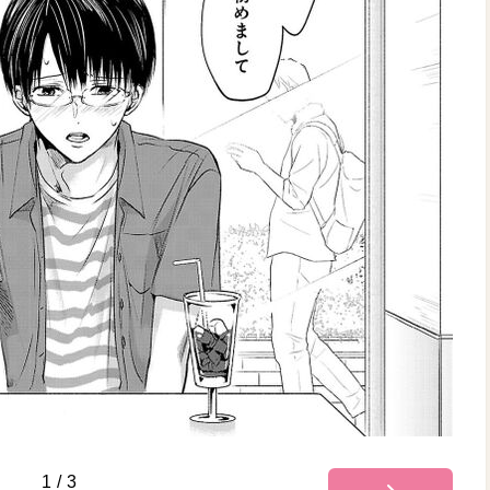
1
/
3