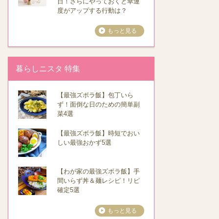
日！さらにやっておくと幸運
度がアップする行動は？
もっと見る
暮らしニスタ 特集
【最強ズボラ飯】包丁いら
ず！面倒な日のための簡単副
菜4選
【最強ズボラ飯】時短でおい
しい最強おかず5選
【わが家の最強ズボラ飯】手
間いらず丼＆麺レシピ！リピ
確定5選
もっと見る