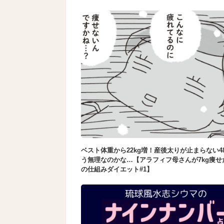
ベスト体重から22kg増！産後太りが止まらない4
う無理なのかな…【アラフィフ母さんが7kg痩せ
の仕組みダイエット#1】