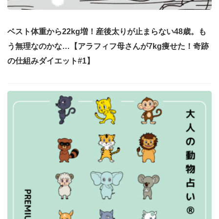
ベスト体重から22kg増！産後太りが止まらない48歳。も
う無理なのかな…【アラフィフ母さんが7kg痩せた！奇跡
の仕組みダイエット#1】