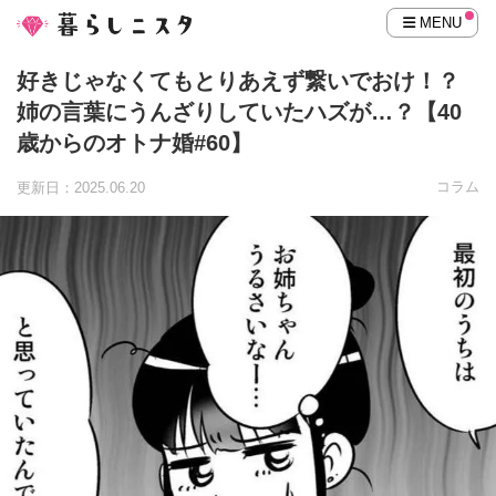
MENU
好きじゃなくてもとりあえず繋いでおけ！？
姉の言葉にうんざりしていたハズが…？【40
歳からのオトナ婚#60】
コラム
更新日：2025.06.20