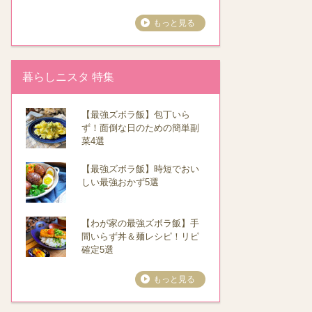
もっと見る
暮らしニスタ 特集
【最強ズボラ飯】包丁いら
ず！面倒な日のための簡単副
菜4選
【最強ズボラ飯】時短でおい
しい最強おかず5選
【わが家の最強ズボラ飯】手
間いらず丼＆麺レシピ！リピ
確定5選
もっと見る