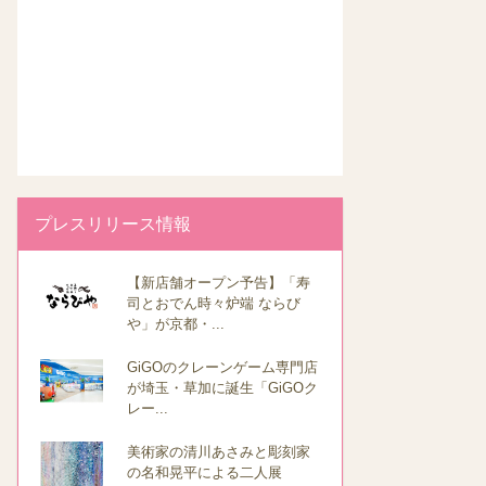
プレスリリース情報
【新店舗オープン予告】「寿
司とおでん時々炉端 ならび
や」が京都・...
GiGOのクレーンゲーム専門店
が埼玉・草加に誕生「GiGOク
レー...
美術家の清川あさみと彫刻家
の名和晃平による二人展