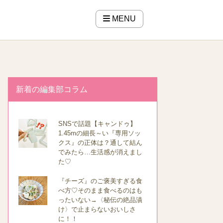
MENU
新着の編集部コラム
SNSで話題【キャンドゥ】
1.45mの細長～い『専用ソッ
クス』の正体は？通して結ん
でみたら…生活感が消えまし
た♡
『チーズ』のご褒美すぎる食
べ方♡そのまま食べるのはも
ったいない→〈秘伝の絶品漬
け〉で止まらないおいしさ
に！！