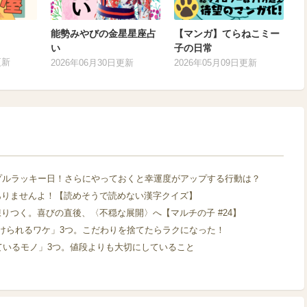
能勢みやびの金星星座占
【マンガ】てらねこミー
い
子の日常
更新
2026年06月30日更新
2026年05月09日更新
プルラッキー日！さらにやっておくと幸運度がアップする行動は？
ありませんよ！【読めそうで読めない漢字クイズ】
りつく。喜びの直後、〈不穏な展開〉へ【マルチの子 #24】
けられるワケ」3つ。こだわりを捨てたらラクになった！
けているモノ」3つ。値段よりも大切にしていること