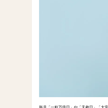
毎月「一粒万倍日」や「天赦日」「大