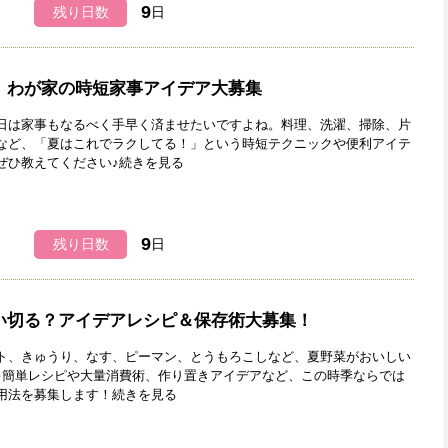
9
残り日数
日
！わが家の時短家事アイデア大募集
日は家事もなるべく手早く済ませたいですよね。料理、洗濯、掃除、片
など、「夏はこれでラクしてる！」という時短テクニックや便利アイテ
ぜひ教えてください♪
続きを見る
9
残り日数
日
い切る？アイデアレシピ＆保存術大募集！
ト、きゅうり、なす、ピーマン、とうもろこしなど、夏野菜がおいしい
♪簡単レシピや大量消費術、作り置きアイデアなど、この時季ならでは
用法を募集します！
続きを見る