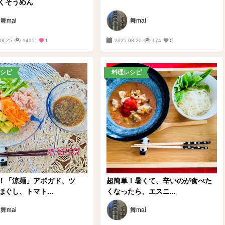
くそうめん
舞mai
舞mai
08.25
1415
1
2025.08.20
174
0
シピ
料理レシピ
！「涼麺」アボガド、ツ
超簡単！暑くて、辛いのが食べた
ほぐし、トマト...
くなったら、エスニ...
舞mai
舞mai