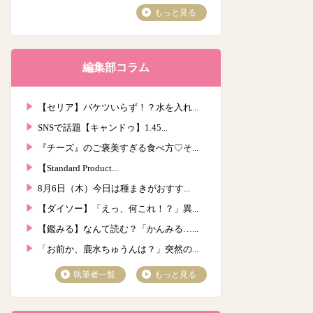
もっと見る
編集部コラム
【セリア】バケツいらず！？水を入れ...
SNSで話題【キャンドゥ】1.45...
『チーズ』のご褒美すぎる食べ方♡そ...
【Standard Product...
8月6日（木）今日は種まきがおすす...
【ダイソー】「えっ、何これ！？」異...
【鑑みる】なんて読む？「かんみる…...
「お前か、鹿水ちゅうんは？」突然の...
執筆者一覧
もっと見る