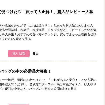
井で見つけた♡「買って大正解！」購入品レビュー大募
LDIや成城石井などで「これは当たり！」と思った購入品はありません
食品や調味料、お菓子、冷凍食品、ドリンクなど、リピートしたいお気
りを大募集！おすすめの食べ方やアレンジ、買ってよかった理由もぜひ
てください♪
続きを見る
9
残り日数
日
♪バッグの中の必需品大募集！
ャーや旅行、普段のお出かけまで、「これがあると安心！」という夏の
物を教えてください。暑さ対策グッズや日焼け対策アイテム、ひんやり
ズ、便利な小物など、バッグの中身を大公開♪
続きを見る