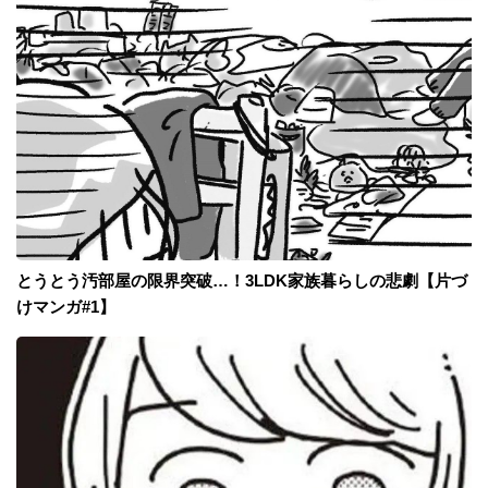
とうとう汚部屋の限界突破…！3LDK家族暮らしの悲劇【片づ
けマンガ#1】