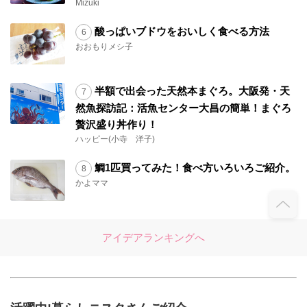
Mizuki
酸っぱいブドウをおいしく食べる方法
おおもりメシ子
半額で出会った天然本まぐろ。大阪発・天
然魚探訪記：活魚センター大昌の簡単！まぐろ
贅沢盛り丼作り！
ハッピー(小寺 洋子)
鯛1匹買ってみた！食べ方いろいろご紹介。
かよママ
アイデアランキングへ