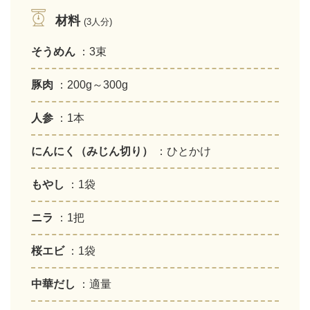
材料
(3人分)
そうめん
：3束
豚肉
：200g～300g
人参
：1本
にんにく（みじん切り）
：ひとかけ
もやし
：1袋
ニラ
：1把
桜エビ
：1袋
中華だし
：適量