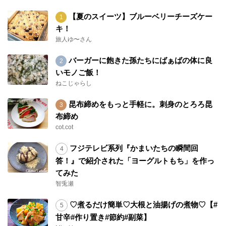
【夏のスイーツ】ブルーベリーチーズケー
キ！
旅人ゆ〜さん
バーガーに飽きた孫たちにばぁばの体に良
いモノご飯！
ねこじゃらし
昆布締めをもっと手軽に。刺身のとろろ昆
布締め
cot.cot
フジテレビ系列『かまいたちの瞬間回
答！』で紹介された「ヨーグルトもち」を作っ
てみた
智兎瀬
♡煮るだけ簡単♡大根と油揚げの煮物♡【#
甘辛#作り置き#節約#副菜】