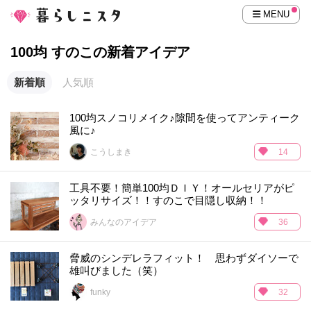
MENU
100均 すのこの新着アイデア
新着順
人気順
100均スノコリメイク♪隙間を使ってアンティーク
風に♪
こうしまき
14
工具不要！簡単100均ＤＩＹ！オールセリアがピ
ッタリサイズ！！すのこで目隠し収納！！
みんなのアイデア
36
脅威のシンデレラフィット！ 思わずダイソーで
雄叫びました（笑）
funky
32