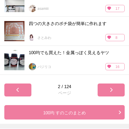
asamiii
17
四つの大きさのポチ袋が簡単に作れます
さとみわ
8
100均でも買えた！金属っぽく見えるヤツ
バジリコ
16
2
/
124
ページ
100均 すのこのまとめ