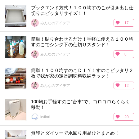
ブックエンド方式！１００均すのこが引き出し仕
切りにピッタリサイズ！！
みんなのアイデア
17
簡単！貼り合わせるだけ！手軽に使える１００均
すのこでシンク下の仕切りスタンド！
みんなのアイデア
8
簡単！１００均すのこＤＩＹ！すのこピッタリ２
枚で我が家の定番調味料収納ラック！
みんなのアイデア
12
100均お手軽すのこ“台車”で、コロコロらくらく
移動！
ksfiori
20
無印とダイソーで水回り用品ひとまとめ！