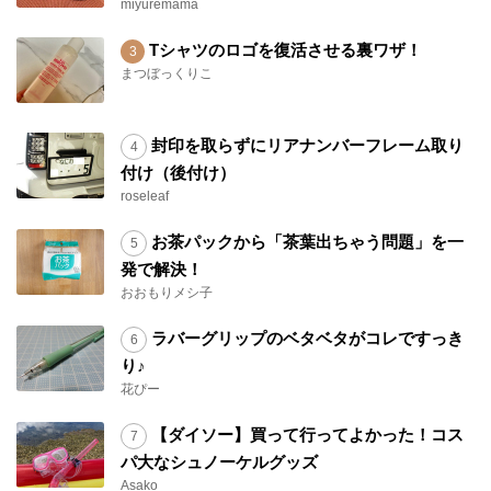
miyuremama
Tシャツのロゴを復活させる裏ワザ！
まつぼっくりこ
封印を取らずにリアナンバーフレーム取り
付け（後付け）
roseleaf
お茶パックから「茶葉出ちゃう問題」を一
発で解決！
おおもりメシ子
ラバーグリップのベタベタがコレですっき
り♪
花ぴー
【ダイソー】買って行ってよかった！コス
パ大なシュノーケルグッズ
Asako