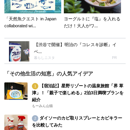
「天然魚クエスト in Japan
ヨーグルトに『塩』を入れる
collaborated wi...
だけ！大人がワ...
【渋谷で開催】明治の『コレスキ診断』イ
ベ...
暮らしニスタ
PR
「その他生活の知恵」の人気アイデア
【宿泊記】星野リゾートの温泉旅館「界 草
津」！「親子で楽しめる」2泊3日満喫プランを
紹介
もーみん山猫
ダイソーのカビ取りスプレーとカビキラー
を比較してみた