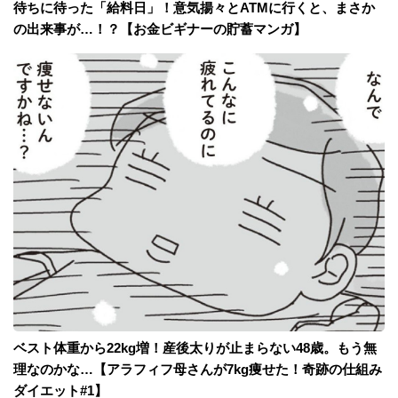
待ちに待った「給料日」！意気揚々とATMに行くと、まさか
の出来事が…！？【お金ビギナーの貯蓄マンガ】
ベスト体重から22kg増！産後太りが止まらない48歳。もう無
理なのかな…【アラフィフ母さんが7kg痩せた！奇跡の仕組み
ダイエット#1】