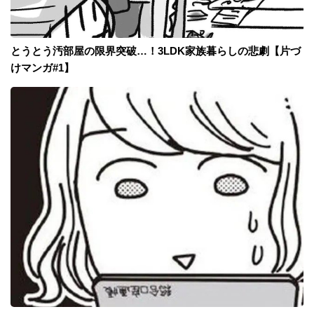
とうとう汚部屋の限界突破…！3LDK家族暮らしの悲劇【片づ
けマンガ#1】