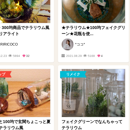
均・300均商品でテラリウム風
★テラリウム★100均フェイクグリ
リアライト
ーン★花瓶を使...
RIRICOCO
*ココ*
12.23
5894
32
2021.08.29
5168
4
ップ
リメイク
と100均で玄関ちょこっと夏
フェイクグリーンでなんちゃって
テラリウム風
テラリウム