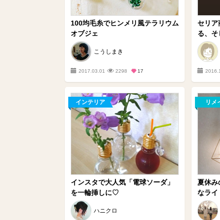
100均毛糸でヒンメリ風テラリウム
セリア
オブジェ
る、そし
こうしまき
2017.03.01
2298
17
2016.
インテリア
リメ
インスタで大人気「電球ソーダ」
夏休み
を一輪挿しに♡
なライ
ハニクロ