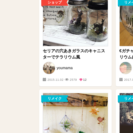
ショップ
リメ
セリアの穴あきガラスのキャニス
€ガチ
ターでテラリウム風
リウム
youmama
2015.11.02
2579
12
2017.
リメイク
リメ