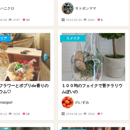
ハニクロ
サトボンママ
06.08
4797
33
2015.03.30
4281
8
リア
リメイク
フラワーとポプリde香りの
１００均のフェイクで苔テラリウ
ウム♡
ムぽいの
naoguri
のいずみ
09.12
3158
19
2019.06.14
3054
7