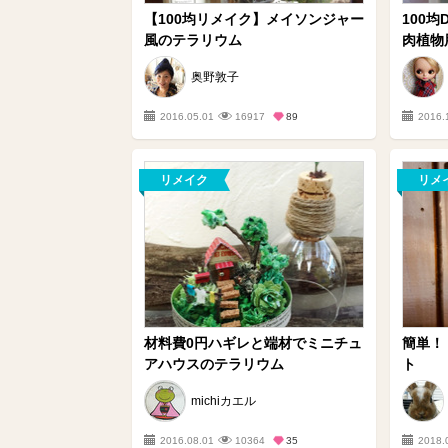
【100均リメイク】メイソンジャー
100
風のテラリウム
肉植物用
奥野敦子
2016.05.01
16917
89
2016.
リメイク
リメ
材料費0円ハギレと端材でミニチュ
簡単！
アハウスのテラリウム
ト
michiカエル
2016.08.01
10364
35
2018.