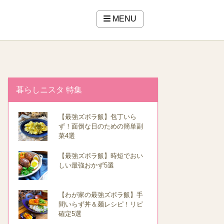
MENU
暮らしニスタ 特集
【最強ズボラ飯】包丁いら
ず！面倒な日のための簡単副
菜4選
【最強ズボラ飯】時短でおい
しい最強おかず5選
【わが家の最強ズボラ飯】手
間いらず丼＆麺レシピ！リピ
確定5選