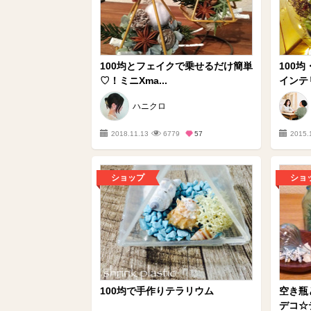
100均とフェイクで乗せるだけ簡単
100
♡！ミニXma...
インテ
ハニクロ
2018.11.13
6779
57
2015.
ショップ
ショ
100均で手作りテラリウム
空き瓶
デコ☆