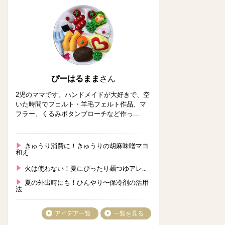
ぴーはるまま
さん
2児のママです。ハンドメイドが大好きで、空
いた時間でフェルト・羊毛フェルト作品、マ
フラー、くるみボタンブローチなど作っ...
きゅうり消費に！きゅうりの胡麻味噌マヨ
和え
火は使わない！夏にぴったり麺つゆアレ...
夏の外出時にも！ひんやり〜保冷剤の活用
法
アイデア一覧
一覧を見る