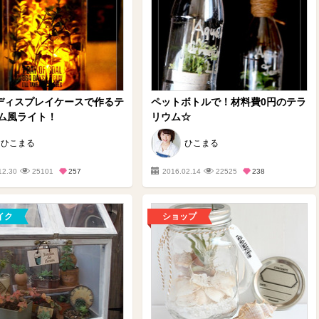
均ディスプレイケースで作るテ
ペットボトルで！材料費0円のテラ
ム風ライト！
リウム☆
ひこまる
ひこまる
12.30
25101
257
2016.02.14
22525
238
イク
ショップ