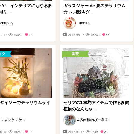
均DIY! インテリアにもなる多
ガラスジャー de 夏のテラリウム
ミ...
☆ ～貝殻＆グ...
chapaty
Hidemi
12.12
16463
28
2015.05.27
15249
55
イク
園芸
 ダイソーでテラリウムライ
セリアの100均アイテムで作る多肉
植物のなんちゃ...
ジャンケンケン
#多肉植物ぴー農園
01.18
10258
33
2017.01.16
9739
28