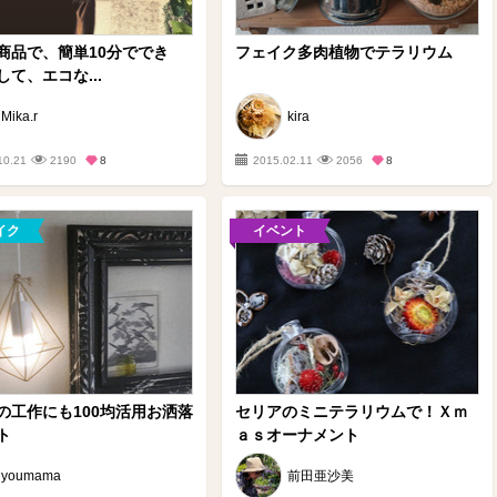
商品で、簡単10分ででき
フェイク多肉植物でテラリウム
て、エコな...
Mika.r
kira
10.21
2190
8
2015.02.11
2056
8
イク
イベント
の工作にも100均活用お洒落
セリアのミニテラリウムで！Ｘｍ
ト
ａｓオーナメント
youmama
前田亜沙美