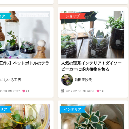
イク
ショップ
工作♪】ペットボトルのテラ
人気の理系インテリア！ダイソー
ビーカーに多肉植物を飾る
にじいろ工房
前田亜沙美
05.20
7637
21
2017.02.06
6936
19
リア
インテリア