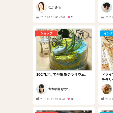
なが みち
2015.07.01
4807
31
2015.
ショップ
インテ
100均だけで@簡単テラリウム。
ドライ
テラリ
青木耶麻 (yaya)
2015.02.11
3341
12
2016.