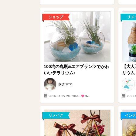
ショップ
リメ
100均の丸瓶&エアプランツでかわ
【大人
いいテラリウム♪
リウム
さきママ
2016.04.15
7864
37
2021.
リメイク
インテ