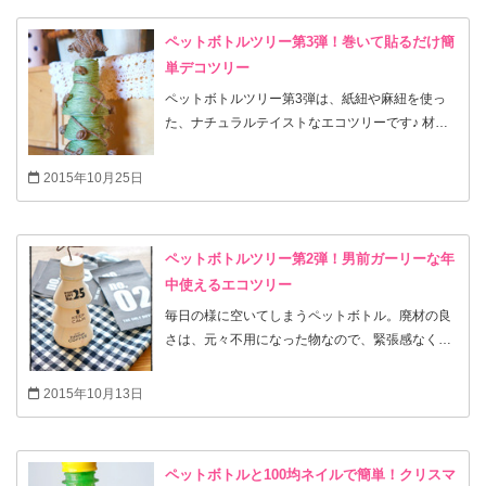
ート。 今回もペットボトル以外はセリアの商品を
使いました。塗料は常に在庫しているので私物で
ペットボトルツリー第3弾！巻いて貼るだけ簡
すが、材料には全て記載させて頂いていますの
単デコツリー
で、良かったらご参考になさって下さい。 イベン
トには欠かせないイルミネーションも手作りだと
ペットボトルツリー第3弾は、紙紐や麻紐を使っ
愛着もUP☆年中使用出来る様に、部屋に合わせた
た、ナチュラルテイストなエコツリーです♪ 材料
ペイントをされるのが良いと思います。ペットボ
はいらなくなったペットボトルと100均セリアで
トルにはお金がかからないので、失敗を恐れずト
揃う物だけで出来ちゃいます。 セリアの紙紐は色
2015年10月25日
ライしてみて下さい。 最近色塗りをすることはス
も数種類出ているのでお好みの色合い出て作って
トレス解消の効果があるという記事もどこかで拝
みてはいかがでしょうか？ ぐるぐる巻いて貼るだ
見しましたが、色塗りは塗り絵だけじゃない！ハ
けで出来ちゃいます。お子さんとも一緒に楽しみ
ペットボトルツリー第2弾！男前ガーリーな年
ンドメイドやDIYもストレス解消への近道です♪ 色
ながら作れちゃいます♪ ナチュラルなインテリア
中使えるエコツリー
を塗って、お気に入りの転写シールを貼れば簡単
にも馴染みやすい様に、色は2色に抑えました。
にオリジナルイルミネーションが出来ちゃいま
ぐるぐる巻いて出来ちゃうツリー、簡単なので是
毎日の様に空いてしまうペットボトル。廃材の良
す。 今回はちょっと男前に作ってみましたが、フ
非オリジナルのツリーを作ってみて下さい。 他に
さは、元々不用になった物なので、緊張感なく素
ェルトを貼ったり、色をPOPに仕上げても全然違
も過去にご紹介したペットボトルのツリーはこち
材として利用出来る事 前回は幼稚園でお子さんが
う雰囲気の可愛いイルミネーションが出来ちゃい
ら ・マニキュアで塗るだけ簡単ツリー↓ ・水性塗
作られるイメージで作ったペットボトルツリー↓
2015年10月13日
ます。 ペットボトルを集めるのが楽しくなっちゃ
料を塗ってワイヤーで作る男前可愛いツリー↓
今回は普段のインテリアにも合いそうな大人可愛
う♪灯りはストレスを癒してくれる。部屋に沢山取
いをプラスしてみました。私の今ブームは男前ガ
り入れてみてくださいね(^_-)-☆ 私はもう捨てな
ーリーな雰囲気です！ ペットボトルは材料費0
ペットボトルと100均ネイルで簡単！クリスマ
きゃっという物や、通常捨ててしまう物が生まれ
円。廃材と後は100均で揃う☆ そこにセリアの水