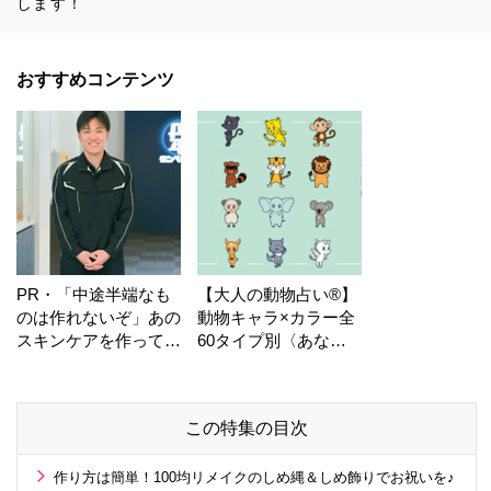
します！
おすすめコンテンツ
PR・「中途半端なも
【大人の動物占い®】
のは作れないぞ」あの
動物キャラ×カラー全
スキンケアを作ってい
60タイプ別〈あなた
る工場の舞台裏！
の運勢〉は？
この特集の目次
作り方は簡単！100均リメイクのしめ縄＆しめ飾りでお祝いを♪