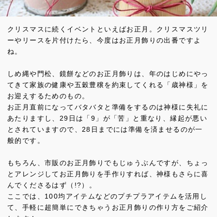
クリスマスに続くイベントといえばお正月。クリスマスツリ
ーやリースを片付けたら、今度はお正月飾りの出番ですよ
ね。
しめ縄や門松、鏡餅などのお正月飾りは、年のはじめにやっ
てきて家族の健康や五穀豊穣を約束してくれる「歳神様」を
お迎えするためのもの。
お正月直前になってバタバタと準備をするのは神様に失礼に
あたりますし、29日は「9」が「苦」と重なり、縁起が悪い
とされていますので、28日までには準備を済ませるのが一
般的です。
もちろん、市販のお正月飾りでもじゅうぶんですが、ちょっ
とアレンジしてお正月飾りを手作りすれば、神様もさらに喜
んでくださるはず（!?）。
ここでは、100均アイテムなどのプチプラアイテムを活用し
て、手軽に超簡単にできちゃうお正月飾りの作り方をご紹介