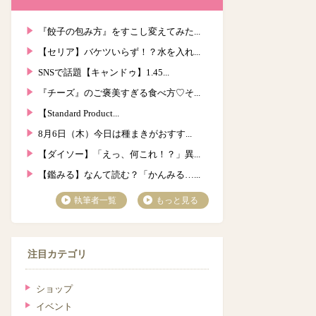
『餃子の包み方』をすこし変えてみた...
【セリア】バケツいらず！？水を入れ...
SNSで話題【キャンドゥ】1.45...
『チーズ』のご褒美すぎる食べ方♡そ...
【Standard Product...
8月6日（木）今日は種まきがおすす...
【ダイソー】「えっ、何これ！？」異...
【鑑みる】なんて読む？「かんみる…...
執筆者一覧
もっと見る
注目カテゴリ
ショップ
イベント