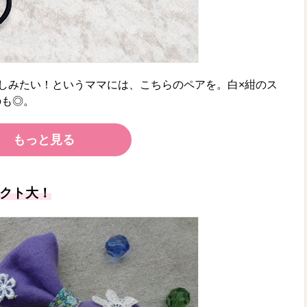
楽しみたい！というママには、こちらのペアを。白×紺のス
のも◎。
もっと見る
クト大！