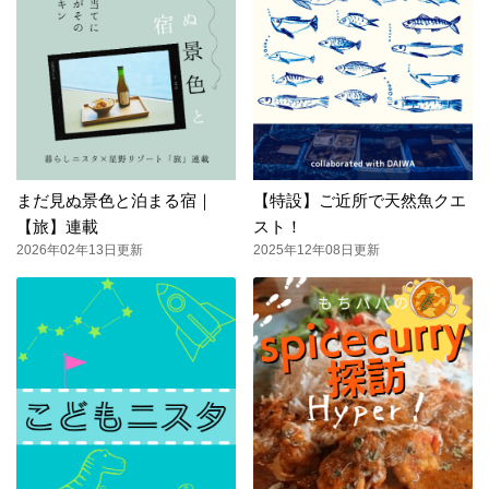
まだ見ぬ景色と泊まる宿｜
【特設】ご近所で天然魚クエ
【旅】連載
スト！
2026年02年13日更新
2025年12年08日更新