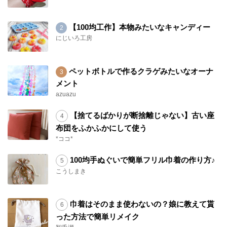
【100均工作】本物みたいなキャンディー
にじいろ工房
ペットボトルで作るクラゲみたいなオーナ
メント
azuazu
【捨てるばかりが断捨離じゃない】古い座
布団をふかふかにして使う
*ココ*
100均手ぬぐいで簡単フリル巾着の作り方♪
こうしまき
巾着はそのまま使わないの？娘に教えて貰
った方法で簡単リメイク