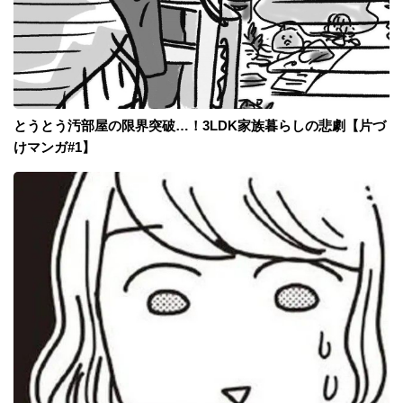
とうとう汚部屋の限界突破…！3LDK家族暮らしの悲劇【片づ
けマンガ#1】