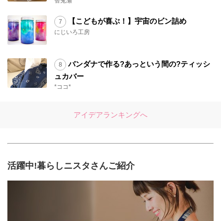
智兎瀬
【こどもが喜ぶ！】宇宙のビン詰め
にじいろ工房
バンダナで作る?あっという間の?ティッシ
ュカバー
*ココ*
アイデアランキングへ
活躍中!暮らしニスタさんご紹介