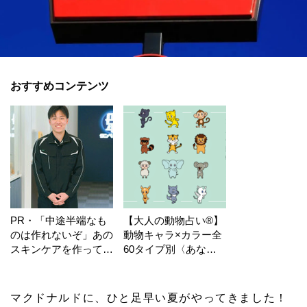
おすすめコンテンツ
PR・「中途半端なも
【大人の動物占い®】
のは作れないぞ」あの
動物キャラ×カラー全
スキンケアを作ってい
60タイプ別〈あなた
る工場の舞台裏！
の運勢〉は？
マクドナルドに、ひと足早い夏がやってきました！