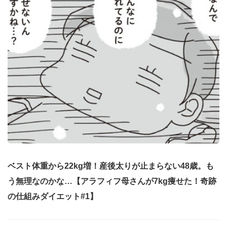
ベスト体重から22kg増！産後太りが止まらない48歳。も
う無理なのかな…【アラフィフ母さんが7kg痩せた！奇跡
の仕組みダイエット#1】