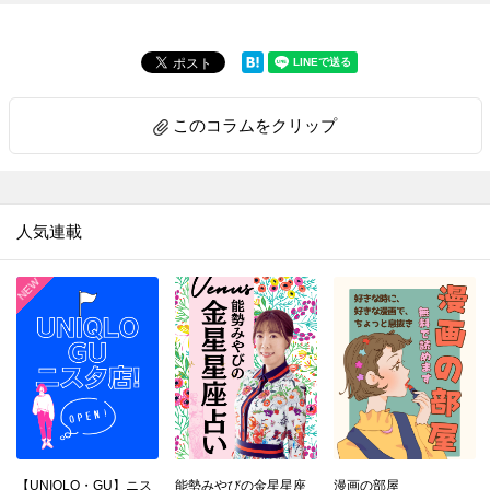
このコラムをクリップ
人気連載
【UNIQLO・GU】ニス
能勢みやびの金星星座
漫画の部屋