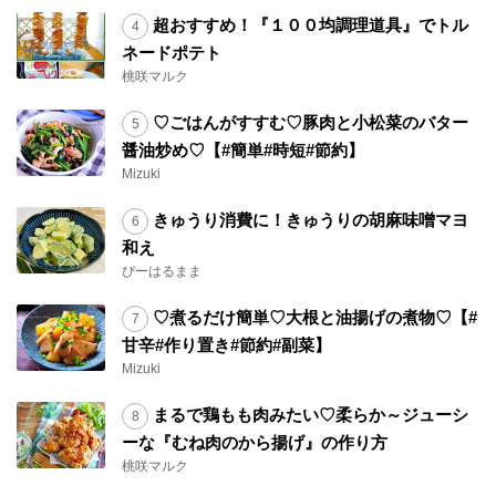
超おすすめ！『１００均調理道具』でトル
ネードポテト
桃咲マルク
♡ごはんがすすむ♡豚肉と小松菜のバター
醤油炒め♡【#簡単#時短#節約】
Mizuki
きゅうり消費に！きゅうりの胡麻味噌マヨ
和え
ぴーはるまま
♡煮るだけ簡単♡大根と油揚げの煮物♡【#
甘辛#作り置き#節約#副菜】
Mizuki
まるで鶏もも肉みたい♡柔らか～ジューシ
ーな『むね肉のから揚げ』の作り方
桃咲マルク