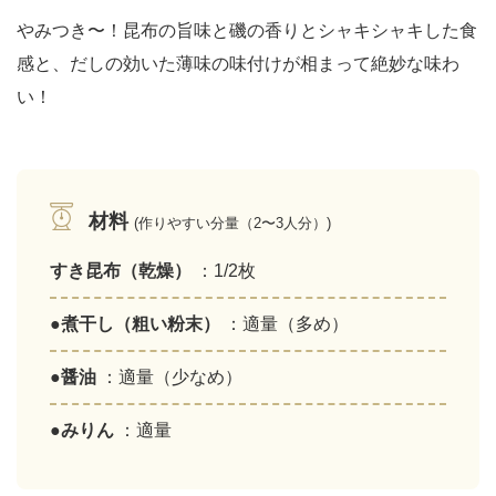
やみつき〜！昆布の旨味と磯の香りとシャキシャキした食
感と、だしの効いた薄味の味付けが相まって絶妙な味わ
い！
材料
(作りやすい分量（2〜3人分）)
すき昆布（乾燥）
：1/2枚
●煮干し（粗い粉末）
：適量（多め）
●醤油
：適量（少なめ）
●みりん
：適量