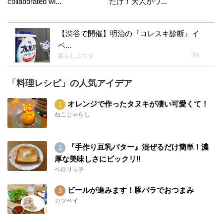
collaborated wi...
だけ！大人がワ...
【渋谷で開催】明治の『コレスキ診断』イ
ベ...
暮らしニスタ
PR
「料理レシピ」の人気アイデア
オレンジで作ったタヌキが凄い可愛くて！
ねこじゃらし
『手作り豆乳バター』混ぜるだけ簡単！濃
厚な美味しさにビックリ‼︎
ベロリッチ
ビールが進みます！豚バラでおつまみ
カツベイ