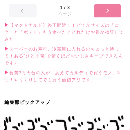
1
/
3
ページ
【マクドナルド】終了間近！！どでかサイズの「コー
ク」と「ポテト」もう食べた？どれだけお得か検証して
みた
スーパーのお寿司、冷蔵庫に入れるのちょっと待っ
て！ある"ひと手間"で驚くほどおいしさキープできるん
です♪
食費3万円台の人が「あえてカルディで買うモノ」3
つ！やりくりしてでも買う価値アリです。
編集部ピックアップ