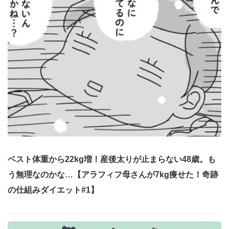
ベスト体重から22kg増！産後太りが止まらない48歳。も
う無理なのかな…【アラフィフ母さんが7kg痩せた！奇跡
の仕組みダイエット#1】