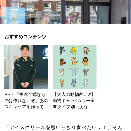
おすすめコンテンツ
PR・「中途半端なも
【大人の動物占い®】
のは作れないぞ」あの
動物キャラ×カラー全
スキンケアを作ってい
60タイプ別〈あなた
る工場の舞台裏！
の運勢〉は？
「アイスクリームを思いっきり食べたい…！」そん