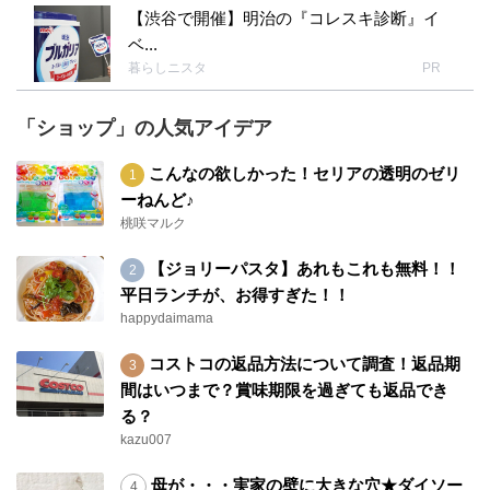
【渋谷で開催】明治の『コレスキ診断』イ
ベ...
暮らしニスタ
PR
「ショップ」の人気アイデア
こんなの欲しかった！セリアの透明のゼリ
ーねんど♪
桃咲マルク
【ジョリーパスタ】あれもこれも無料！！
平日ランチが、お得すぎた！！
happydaimama
コストコの返品方法について調査！返品期
間はいつまで？賞味期限を過ぎても返品でき
る？
kazu007
母が・・・実家の壁に大きな穴★ダイソー