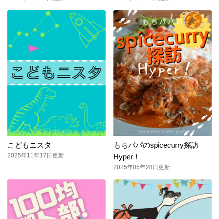
こどもニスタ
もちパパのspicecurry探訪
2025年11年17日更新
Hyper！
2025年05年28日更新