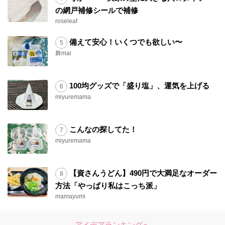
の網戸補修シールで補修
roseleaf
備えて安心！いくつでも欲しい〜
舞mai
100均グッズで「盛り塩」、運気を上げる
miyuremama
こんなの探してた！
miyuremama
【資さんうどん】490円で大満足なオーダー
方法「やっぱり私はこっち派」
mamayumi
アイデアランキングへ