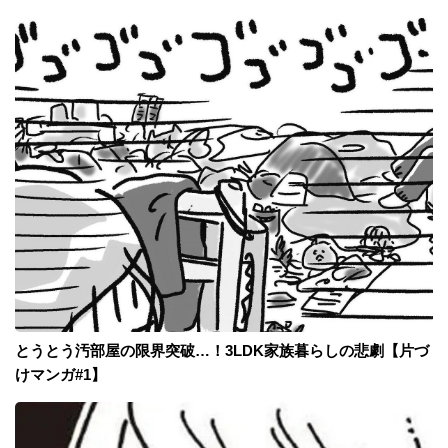
とうとう汚部屋の限界突破…！3LDK家族暮らしの悲劇【片づ
けマンガ#1】