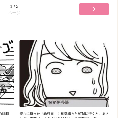
1
/
3
ページ
の悲劇
待ちに待った「給料日」！意気揚々とATMに行くと、まさ