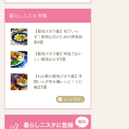
暮らしニスタ 特集
【最強ズボラ飯】包丁いら
ず！面倒な日のための簡単副
菜4選
【最強ズボラ飯】時短でおい
しい最強おかず5選
【わが家の最強ズボラ飯】手
間いらず丼＆麺レシピ！リピ
確定5選
もっと見る